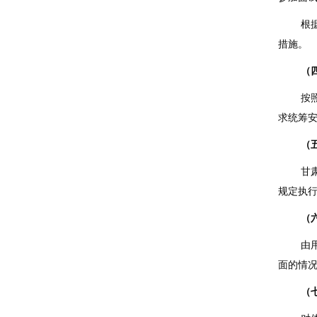
根
措施。
（
按
求统筹
（
甘
规定执
（
由
面的情
（