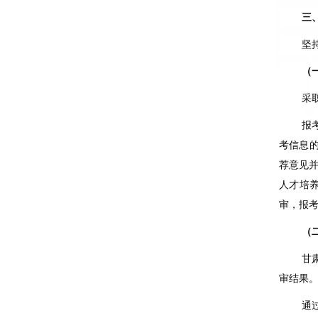
三
坚
（
采
报
考信息
荐意见
人才培
审，报
（
甘
审结果
通