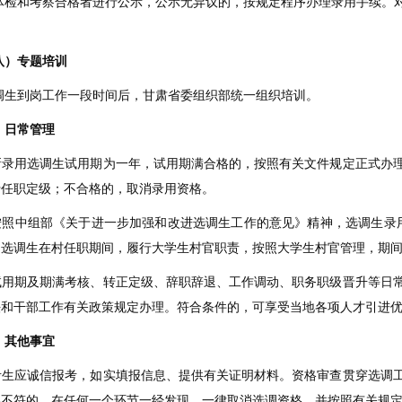
体检和考察合格者进行公示，公示无异议的，按规定程序办理录用手续。
。
八）专题培训
调生到岗工作一段时间后，甘肃省委组织部统一组织培训。
、日常管理
新录用选调生试用期为一年，试用期满合格的，按照有关文件规定正式办
行任职定级；不合格的，取消录用资格。
按照中组部《关于进一步加强和改进选调生工作的意见》精神，选调生录
。选调生在村任职期间，履行大学生村官职责，按照大学生村官管理，期
试用期及期满考核、转正定级、辞职辞退、工作调动、职务职级晋升等日
法和干部工作有关政策规定办理。符合条件的，可享受当地各项人才引进
、其他事宜
考生应诚信报考，如实填报信息、提供有关证明材料。资格审查贯穿选调
格不符的，在任何一个环节一经发现，一律取消选调资格，并按照有关规