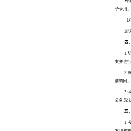
对
予录用
（
选
四
1.
案并进
2.
前调回
3.
公务员
五
1.
发现资