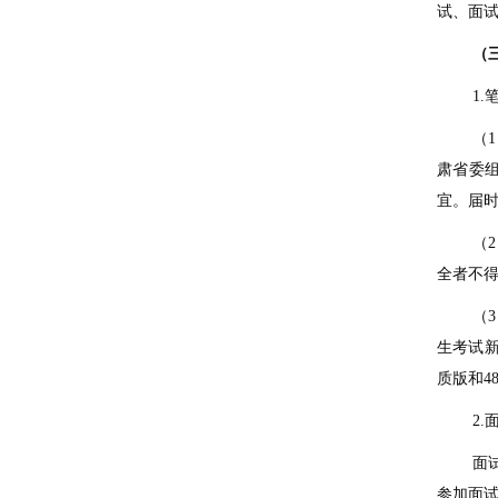
试、面
（
1.
（
1
肃省委
宜。届
（
2
全者不
（
3
生考试
质版和
4
2.
面
参加面