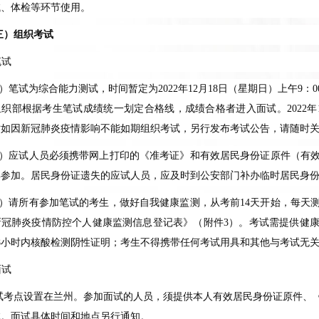
试、体检等环节使用。
三）组织考试
笔试
）笔试为综合能力测试，时间暂定为
2022
年
12
月
18
日（星期日）上午
9
：
0
组织部根据考生笔试成绩统一划定合格线，成绩合格者进入面试。
2022
年
时如因新冠肺炎疫情影响不能如期组织考试，另行发布考试公告，请随时
）应试人员必须携带网上打印的《准考证》和有效居民身份证原件（有
得参加。居民身份证遗失的应试人员，应及时到公安部门补办临时居民身
）请所有参加笔试的考生，做好自我健康监测，从考前
14
天开始，每天
新冠肺炎疫情防控个人健康监测信息登记表》（附件
3
）。考试需提供健康
8
小时内核酸检测阴性证明；考生不得携带任何考试用具和其他与考试无
面试
试考点设置在兰州。参加面试的人员，须提供本人有效居民身份证原件、
试。面试具体时间和地点另行通知。