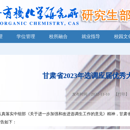
理
学位管理
校所融合
就业指导
校园文
甘肃省2023年选调应届优
发布时间：2022-11-10 【
打印
】
认真落实中组部《关于进一步加强和改进选调生工作的意见》精神，甘肃
公告如下：