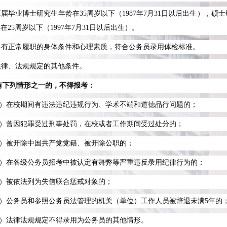
应届毕业博士研究生年龄在
35
周岁以下（
1987
年
7
月
31
日以后出生），硕士
龄在
25
周岁以下（
1997
年
7
月
31
日以后出生）。
具有正常履职的身体条件和心理素质，符合公务员录用体检标准。
法律、法规规定的其他条件。
有下列情形之一的，不得报考：
）在校期间有违法违纪违规行为、学术不端和道德品行问题的；
）曾因犯罪受过刑事处罚，在校或者工作期间受过处分的；
）被开除中国共产党党籍、被开除公职的；
）在各级公务员招考中被认定有舞弊等严重违反录用纪律行为的；
）被依法列为失信联合惩戒对象的；
）公务员和参照公务员法管理的机关（单位）工作人员被辞退未满
5
年的
）法律法规规定不得录用为公务员的其他情形。