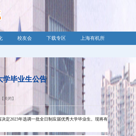
化
校友会
下载专区
上海有机所
秀大学毕业生公告
 【
关闭
】
省决定
2023
年选调一批全日制应届优秀大学毕业生。现将有