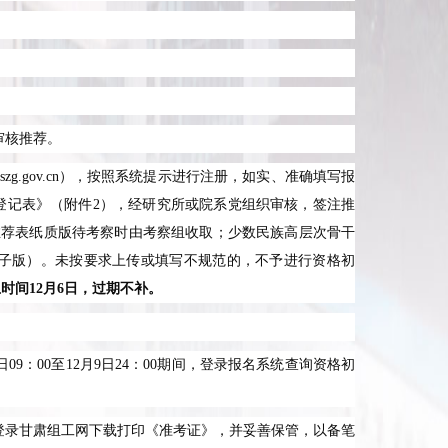
审核推荐。
zg.gov.cn
），按照系统提示进行注册，如实、准确填写报
登记表》（附件
2
），经研究所或院系党组织审核，签注推
推荐表纸质版待考察时由考察组收取；少数民族高层次骨干
子版）。未按要求上传或填写不规范的，不予进行资格初
止时间
12
月
6
日，过期不补。
日
09
：
00
至
12
月
9
日
24
：
00
期间，登录报名系统查询资格初
登录甘肃组工网下载打印《准考证》，并妥善保管，以备笔