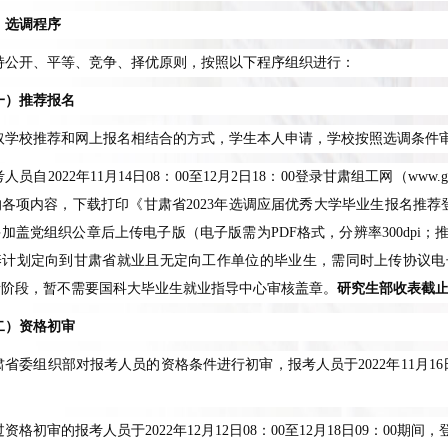
、选调程序
持公开、平等、竞争、择优原则，按照以下程序组织进行：
一）推荐报名
取学校推荐和网上报名相结合的方式，学生本人申请，学校按照选调条件
考人员自
2022
年
11
月
14
日
08
：
00
至
12
月
2
日
18
：
00
登录甘肃组工网（
www.gs
的各项内容，下载打印《甘肃省
2023
年选调应届优秀大学毕业生报名推荐
并加盖党组织公章后上传电子版（电子版需为
PDF
格式，分辨率
300dpi
；
养计划定向到甘肃省就业且无定向工作单位的毕业生，需同时上传协议电
考阶段，暂不需要国科大毕业生就业指导中心审核盖章。
研究生部收表截
二）资格初审
肃省委组织部对报考人员的资格条件进行初审，报考人员于
2022
年
11
月
16
。
过资格初审的报考人员于
2022
年
12
月
12
日
08
：
00
至
12
月
18
日
09
：
00
期间，