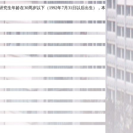
研究生年龄在
30
周岁以下（
1992
年
7
月
31
日以后出生），本
；