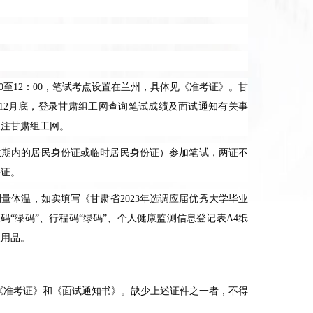
0
至
12
：
00
，笔试考点设置在兰州，具体见《准考证》。甘
12
月底，登录甘肃组工网查询笔试成绩及面试通知有关事
关注甘肃组工网。
效期内的居民身份证或临时居民身份证）参加笔试，两证不
份证。
测量体温，如实填写《甘肃省
2023
年选调应届优秀大学毕业
码“绿码”、行程码“绿码”、个人健康监测信息登记表
A4
纸
关用品。
《准考证》和《面试通知书》。缺少上述证件之一者，不得