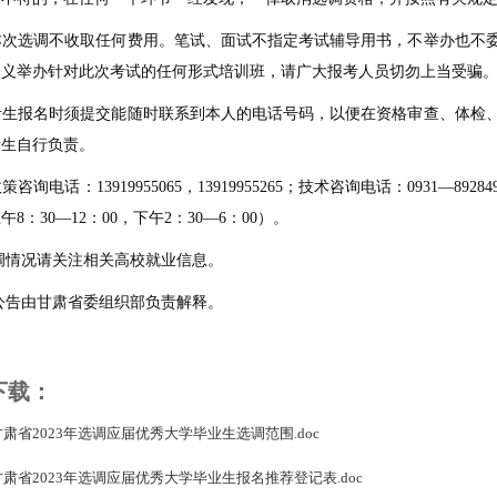
本次选调不收取任何费用。笔试、面试不指定考试辅导用书，不举办也不
名义举办针对此次考试的任何形式培训班，请广大报考人员切勿上当受骗
考生报名时须提交能随时联系到本人的电话号码，以便在资格审查、体检
考生自行负责。
政策咨询电话：
13919955065
，
13919955265
；技术咨询电话：
0931
—
89284
上午
8
：
30
—
12
：
00
，下午
2
：
30
—
6
：
00
）。
调情况请关注相关高校就业信息。
公告由甘肃省委组织部负责解释。
下载：
-甘肃省2023年选调应届优秀大学毕业生选调范围.doc
-甘肃省2023年选调应届优秀大学毕业生报名推荐登记表.doc