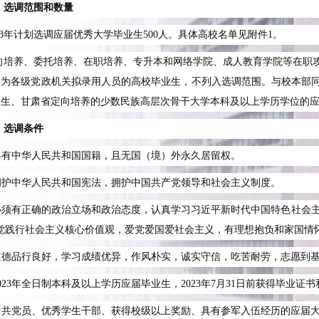
、选调范围和数量
3
年计划选调应届优秀大学毕业生
500
人。具体高校名单见附件
1
。
向培养、委托培养、在职培养、专升本和网络学院、成人教育学院等在职
定为各级党政机关拟录用人员的高校毕业生，不列入选调范围。与校本部
业生、甘肃省定向培养的少数民族高层次骨干大学本科及以上学历学位的
、选调条件
具有中华人民共和国国籍，且无国（境）外永久居留权。
拥护中华人民共和国宪法，拥护中国共产党领导和社会主义制度。
必须有正确的政治立场和政治态度，认真学习习近平新时代中国特色社会主义
自觉践行社会主义核心价值观，爱党爱国爱社会主义，有理想抱负和家国情
道德品行良好，学习成绩优异，作风朴实，诚实守信，吃苦耐劳，志愿到
023
年全日制本科及以上学历应届毕业生，
2023
年
7
月
31
日前获得毕业证书
中共党员、优秀学生干部、获得校级以上奖励、具有参军入伍经历的应届