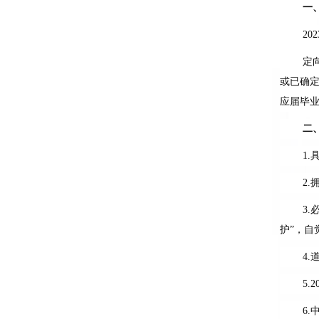
一
202
定
或已确
应届毕
二
1.
2.
3.
护”，
4.
5.2
6.