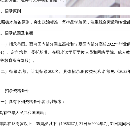
一批选调生。现将有关事项公告如下：
一、招录原则
按照德才兼备原则，突出政治标准，坚持品学兼优，注重综合素质和专业
二、招录范围及名额
（一）招录范围。面向国内部分重点高校和宁夏区内部分高校
2022
年毕业
件
1
）。定向培养、委托培养、在职攻读学历学位人员和网络学院、成人
高等教育所有阶段）。
（二）招录名额。计划招录
200
名。具体招录职位类别和名额见《
2022
。
三、招录资格条件
（一）具有下列资格条件者可以报考：
具有中华人民共和国国籍；
年龄在
18
周岁以上、
35
周岁以下（
1986
年
7
月
31
日至
2004
年
7
月
31
日期间