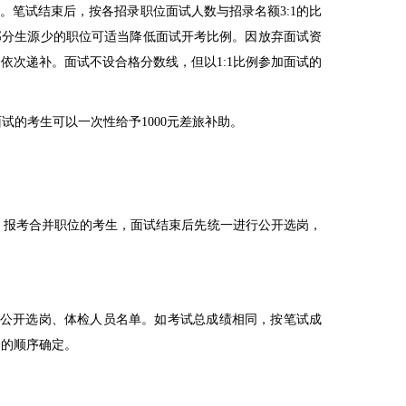
等。笔试结束后，按各招录职位面试人数与招录名额
3:1
的比
部分生源少的职位可适当降低面试开考比例。因放弃面试资
分依次递补。面试不设合格分数线，但以
1:1
比例参加面试的
面试的考生可以一次性给予
1000
元差旅补助。
。报考合并职位的考生，面试结束后先统一进行公开选岗，
公开选岗、体检人员名单。如考试总成绩相同，按笔试成
分的顺序确定。