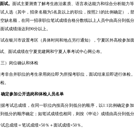
面试。
面试主要测查了解考生政治素质、语言表达能力和综合分析能力
面试人选（其中，招录名额为
5
名及以上的职位，按照
2:1
的比例确定），
的空缺名额，在同一招录职位笔试成绩合格分数线以上人员中由高分到低
其面试成绩须达到
90
分以上。
面试在银川市设置考区（具体时间和地点另行通知），宁夏区外高校参加
试、面试成绩在宁夏党建网和宁夏人事考试中心网公布。
（三）岗位确认和体检
报考非合并职位的考生录用岗位即为所报考职位，面试结束后即进行体检
体检。
.
确定参加公开选岗和体检人员名单
根据考试总成绩，在同一职位内按高分到低分的顺序，以
1:1
比例确定参加
分到低分的顺序确定；如笔试成绩也相同，则按《申论》成绩由高分到低
考试总成绩＝笔试成绩×
50
％＋面试成绩×
50
％。