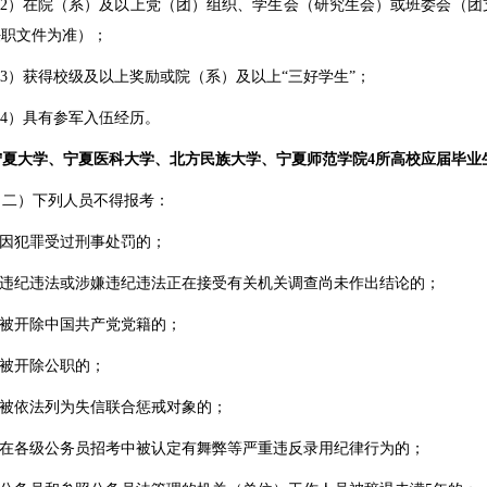
2
）在院（系）及以上党（团）组织、学生会（研究生会）或班委会（团
任职文件为准）；
3
）获得校级及以上奖励或院（系）及以上“三好学生”；
4
）具有参军入伍经历。
宁夏大学、宁夏医科大学、北方民族大学、宁夏师范学院
4
所高校应届毕业
（二）下列人员不得报考：
因犯罪受过刑事处罚的；
违纪违法或涉嫌违纪违法正在接受有关机关调查尚未作出结论的；
被开除中国共产党党籍的；
被开除公职的；
被依法列为失信联合惩戒对象的；
在各级公务员招考中被认定有舞弊等严重违反录用纪律行为的；