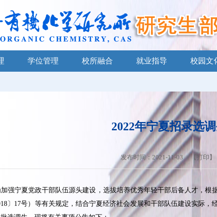
理
学位管理
校所融合
就业指导
校园文
2022年宁夏招录选
发布时间：2021-11-03 【
打印
】
为加强宁夏党政干部队伍源头建设，选拔培养优秀年轻干部后备人才，根
018
〕
17
号）等有关规定，结合宁夏经济社会发展和干部队伍建设实际，