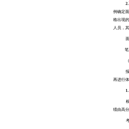
2.
例确定
格出现
人员，
笔
再进行
1
绩由高