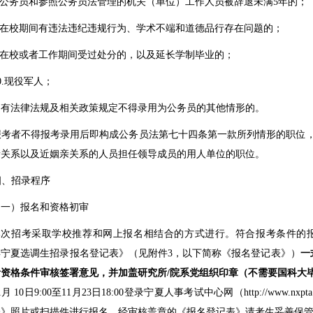
公务员和参照公务员法管理的机关（单位）工作人员被辞退未满
5
年的；
在校期间有违法违纪违规行为、学术不端和道德品行存在问题的；
在校或者工作期间受过处分的，以及延长学制毕业的；
.
现役军人；
.
有法律法规及相关政策规定不得录用为公务员的其他情形的。
报考者不得报考录用后即构成公务员法第七十四条第一款所列情形的职位
亲关系以及近姻亲关系的人员担任领导成员的用人单位的职位。
四、招录程序
（一）报名和资格初审
本次招考采取学校推荐和网上报名相结合的方式进行。符合报考条件的
年宁夏选调生招录报名登记表》（见附件
3
，以下简称《报名登记表》）
一
考资格条件审核签署意见，并加盖研究所
/
院系党组织印章（不需要国科大
1
月
10
日
9:00
至
11
月
23
日
18:00
登录宁夏人事考试中心网（
http://www.nxpt
表》照片或扫描件进行报名。经审核盖章的《报名登记表》请考生妥善保