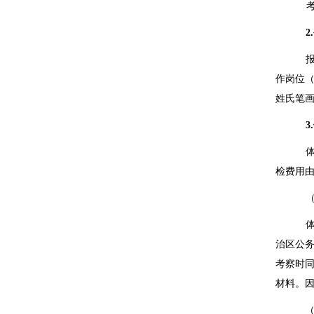
2.
作岗位
姓氏笔
3.
检费用
治区公
考察时
材料。