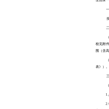
生招录
校见附
围（含
表》）
1.
2.