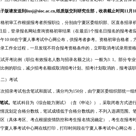
子版请发送到liusj@sioc.ac.cn,
纸质版交到研究生部，收表截止时间11
月1
资格初审工作根据报考者所报职位，分别由宁夏区委组织部、区直各招录
日后，登录报名网站查询资格初审结果（
在最后
1
个报名日报名的报考者
上午
10:00
在宁夏人事考试中心网公布，供报考者参考。
资格初审合格者，
考录工作全过程，一旦发现不符合报考资格条件的，立即取消考试录用资
笔试开考比例（职位有效报名人数与招录名额之比）一般为
3: 1
。部分专业
考比例的职位，减少招考名额或取消招考计划。招考计划取消的，报考该
（二）考试
本次招录考试包含笔试和面试，满分均为
150
分，由宁夏区委组织部统一组
笔试。
笔试科目为《综合能力测试》（含《申论》），采取闭卷方式进
试情况划定合格分数线，笔试成绩低于合格分数线的，不列入选调范围。
考区（具体考区、考点根据疫情防控和考生报名情况确定），考生在报考
录宁夏人事考试中心网在线打印，打印时间段在宁夏人事考试中心网公布