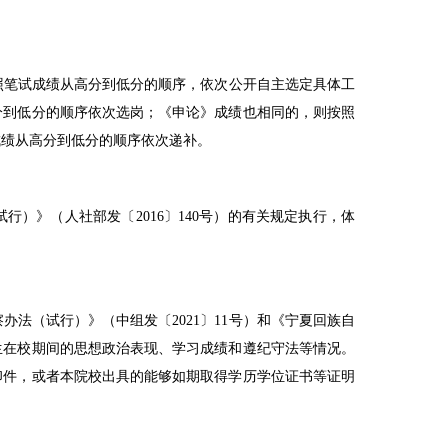
照笔试成绩从高分到低分的顺序，依次公开自主选定具体工
分到低分的顺序依次选岗；《申论》成绩也相同的，则按照
成绩从高分到低分的顺序依次递补。
试行）》（人社部发〔
2016
〕
140
号）的有关规定执行，体
察办法（试行）》（中组发〔
2021
〕
11
号）和《宁夏回族自
生在校期间的思想政治表现、学习成绩和遵纪守法等情况。
印件，或者本院校出具的能够如期取得学历学位证书等证明