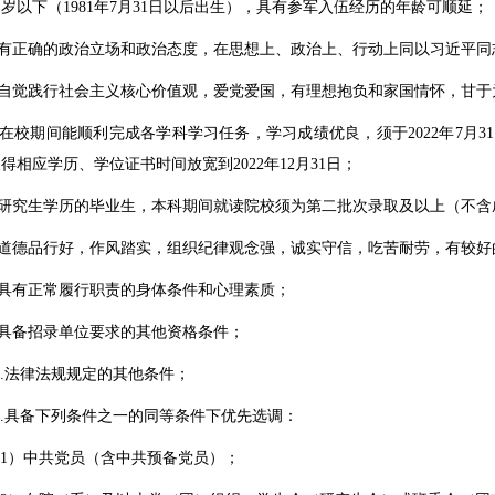
周岁以下（
1981
年
7
月
31
日以后出生），具有参军入伍经历的年龄可顺延；
有正确的政治立场和政治态度，在思想上、政治上、行动上同以习近平同
自觉践行社会主义核心价值观，爱党爱国，有理想抱负和家国情怀，甘于
在校期间能顺利完成各学科学习任务，学习成绩优良，须于
2022
年
7
月
31
取得相应学历、学位证书时间放宽到
2022
年
12
月
31
日；
研究生学历的毕业生，本科期间就读院校须为第二批次录取及以上（不含
道德品行好，作风踏实，组织纪律观念强，诚实守信，吃苦耐劳，有较好
具有正常履行职责的身体条件和心理素质；
具备招录单位要求的其他资格条件；
.
法律法规规定的其他条件；
.
具备下列条件之一的同等条件下优先选调：
1
）中共党员（含中共预备党员）；