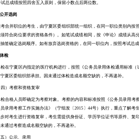
考试总成绩按照四舍五入原则，保留小数点后两位数。
公开选岗
报考合并职位的考生，由宁夏区委组织部统一组织，在同一职位类别内按
（须符合岗位要求的资格条件）。如笔试成绩相同，按《申论》成绩从高
画抽签确定选岗顺序。如有放弃选岗资格的，在同一职位内，按照考试总
体检
体检在宁夏区内指定的医疗机构进行，按照《公务员录用体检通用标准（
由宁夏区委组织部承担。因未通过体检造成名额空缺的，不再递补。
（四）考察和资格复审
体检合格人员即确定为考察对象。考察的内容和标准按照《公务员录用考
务员录用考察工作实施办法》（宁组发〔
2015
〕
44
号）执行，重点了解考
同步对考生进行资格复审，考生需提供身份证、学历学位证书等原件、复
因未通过考察造成名额空缺的，不再递补。
（五）公示、录用