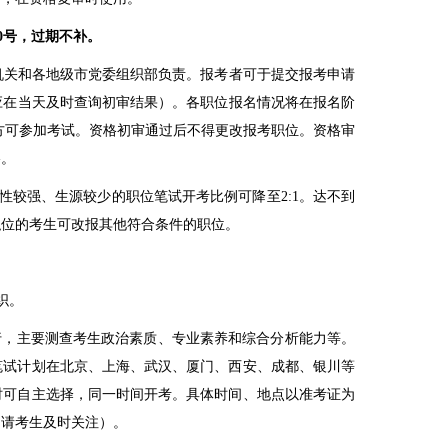
0
号，过期不补。
机关和各地级市党委组织部负责。报考者可于提交报考申请
应在当天及时查询初审结果）
。
各职位报名情况将在报名阶
方可参加考试。资格初审通过后不得更改报考职位。资格审
格。
性较强、生源较少的职位笔试开考比例可降至
2:1
。达不到
职位的考生可改报其他符合条件的职位。
织。
行，主要测查考生政治素质、专业素养和综合分析能力等。
笔试计划在北京、上海、武汉、厦门、西安、成都、银川等
时可自主选择，同一时间开考。具体时间、地点以准考证为
，请考生及时关注）。