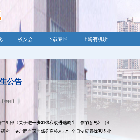
化
校友会
下载专区
上海有机所
调生公告
 【
关闭
】
据中组部《关于进一步加强和改进选调生工作的意见》（组
经研究，决定面向国内部分高校
2022
年全日制应届优秀毕业