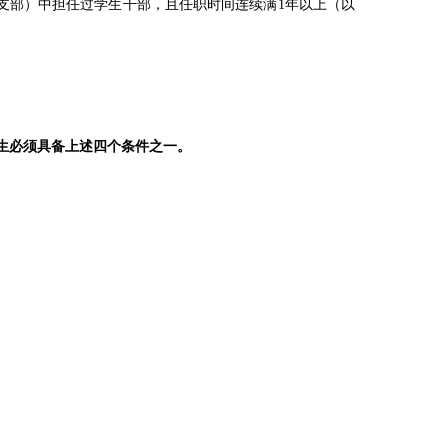
支部）中担任过学生干部，且任职时间连续满
1
年以上（以
生必须具备上述四个条件之一。