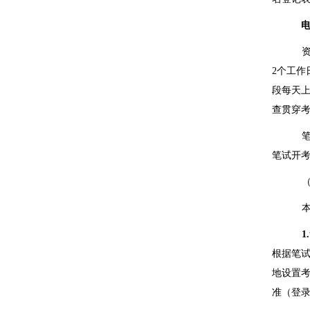
电
2
个工作
段每天
查贯穿
笔试开
1.
根据笔
地设置
准（登