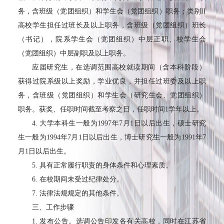
务，含班级（党团组织）和学生会（党团组织）职务；类别
II
高校学生担任过班长及以上职务，含班级（党团组织）班长
（书记），院系学生会（党团组织）中层正职、校学生会
（党团组织）中层副职及以上职务。
应届研究生，在选调范围高校就读期间（含本科阶段）
获得过院系级以上奖励，学业优良，并担任过班委及以上职
务，含班级（党团组织）和学生会（研究生会、党团组织）
职务。获奖、任职时间截至考察之日，任职时间
1
学年以上。
4.
大学本科生一般为
1997
年
7
月
1
日以后出生，硕士研究
生一般为
1994
年
7
月
1
日以后出生，博士研究生一般为
1991
年
7
月
1
日以后出生。
5.
具有正常履行职责的身体条件和心理素质。
6.
在校期间未受过纪律处分。
7.
法律法规规定的其他条件。
三、工作步骤
1.
发布公告。选调公告印发各有关高校，同时在江苏省