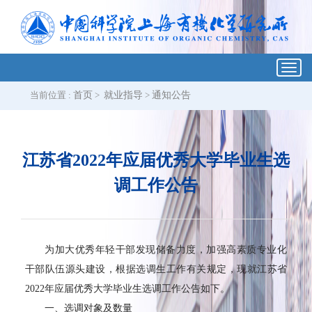
Toggl
navig
当前位置 :
首页
>
就业指导
>
通知公告
江苏省2022年应届优秀大学毕业生选
调工作公告
为加大优秀年轻干部发现储备力度，加强高素质专业化
干部队伍源头建设，根据选调生工作有关规定，现就江苏省
2022
年应届优秀大学毕业生选调工作公告如下。
一、选调对象及数量