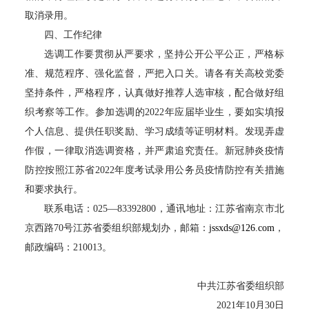
取消录用。
四、工作纪律
选调工作要贯彻从严要求，坚持公开公平公正，严格标
准、规范程序、强化监督，严把入口关。请各有关高校党委
坚持条件，严格程序，认真做好推荐人选审核，配合做好组
织考察等工作。参加选调的
2022
年应届毕业生，要如实填报
个人信息、提供任职奖励、学习成绩等证明材料。发现弄虚
作假，一律取消选调资格，并严肃追究责任。新冠肺炎疫情
防控按照江苏省
2022
年度考试录用公务员疫情防控有关措施
和要求执行。
联系电话：
025
—
83392800
，通讯地址：江苏省南京市北
京西路
70
号江苏省委组织部规划办，邮箱：
jssxds@126.com
，
邮政编码：
210013
。
中共江苏省委组织部
2021
年
10
月
30
日