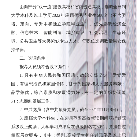
面向部分
“
双一流
”
建设高校和省内普通高校，选调全日制
大学本科及以上学历
2022
年应届优秀毕业生
500
名（不含委
培、定向、专升本和独立学院毕业生）。优先选调经济金
融、信息技术、智能制造、城乡建设、社会治理、生态环
境、公共卫生等大类紧缺专业人才。每职位选调数量男女保
持平衡。
二、选调条件
报考人员须符合以下条件：
1.
具有中华人民共和国国籍；政治立场坚定，爱党爱
国，有理想抱负和家国情怀，甘于为国家和人民服务奉献；
品学兼优，综合素质和发展潜力好，有一定的组织协调能
力；志愿到基层工作。
2.
中共党员（含中共预备党员，截至
2021
年
11
月
8
日）。
3.
应届大学本科生，在选调范围高校就读期间获得过院
系级以上奖励，大学学习成绩应在班级排名前
50%
，并担任过
相应层次职务，其中：类别
I
高校学生担任过班委及以上职