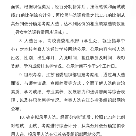
面试。根据职位类别，经百分制折算后，按照笔试和面试成
绩
1
∶
1
的比例综合计分，再按照与选调数量之比
1.5
∶
1
的比例从
高分到低分确定考察人选，达不到比例的相应调减选调数量
（男女生选调数量同步调减）。
8.
人选公示。高校党委组织部（学生处、就业指导中
心）对本校考察人选通过学校网站公示。公示内容包括人选
姓名、性别、出生年月、入党时间、担任职务及时间、表彰
奖励、学习成绩排名等情况。公示时间不少于
5
个工作日。
9.
组织考察。江苏省委组织部组建考察组，通过与人选
面谈、与师生谈话、查阅档案等方式，全面了解人选的政治
素质、学习成绩、专业素养、发展潜力和选调志向等综合表
现，以及任职奖惩等情况。考察人选在江苏省委组织部网站
公布。
10.
确定拟录用人选。经百分制折算后，按照
1
∶
1
∶
1
的比例
对笔试、面试、考察进行综合计分，从高分到低分确定拟录
用人选。拟录用人选在江苏省委组织部网站公示。