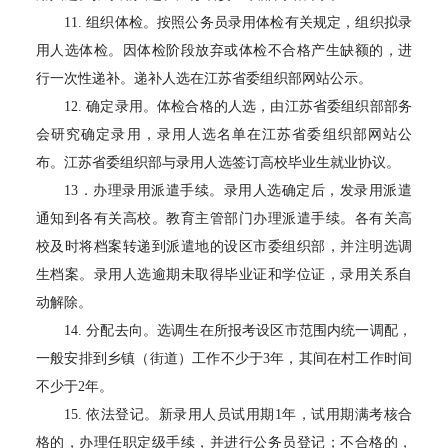
11.
组织体检。按照公务员录用体检有关规定，组织拟录
用人选体检。因体检阶段放弃或体检不合格产生缺额的，进
行一次性递补。递补人选在江苏省委组织部网站公示。
12.
确定录用。体检合格的人选，由江苏省委组织部部务
会研究确定录用，录用人选名单在江苏省委组织部网站公
布。江苏省委组织部与录用人选签订高校毕业生就业协议。
13
．办理录用派遣手续。录用人选确定后，发录用派遣
通知到各有关高校。教育主管部门办理派遣手续。各有关高
校及时将档案转递到派遣地的设区市委组织部，并注明选调
生档案。录用人选逾期未取得毕业证和学位证，录用关系自
动解除。
14.
分配去向。选调生在所报考设区市范围内统一调配，
一般安排到乡镇（街道）工作不少于
3
年，其间在村工作时间
不少于
2
年。
15.
依法登记。新录用人员试用期
1
年，试用期满考核合
格的，办理任职定级手续，并进行公务员登记；不合格的，