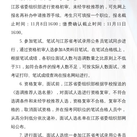
江苏省委组织部进行资格初审。未经学校推荐的，可先网上
报名再补办申请推荐手续。考生只可填报一个职位。报名截
止时间：
11
月
8
日
16
∶
00
；缴费确认截止时间：
11
月
11
日
16
∶
00
。
5.
参加笔试。笔试与江苏省考试录用公务员笔试同步进
行，通过资格初审人选参加
A
类科目笔试。在笔试合格线上，
根据笔试成绩，各职位面试人数与选调数量之比原则上不低
于
3
∶
1
，如符合条件的报考人数不足，可按实际人数面试。准
考证打印、笔试成绩查询在报名网站进行。
6.
资格复审。面试前，江苏省委组织部根据学校报送的
《选调推荐人选名册》，对面试人选进行资格复审。不符合
选调条件和未经学校推荐人选，资格复审不合格。复审不合
格的，取消面试资格，并在报考同职位的笔试合格人员中，
从高分到低分依次递补。面试人选名单在江苏省委组织部网
站公布。
7.
进行面试。面试人选统一参加江苏省考试录用公务员