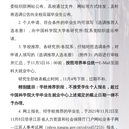
委组织部网站公布。高校通过文件、网站等方式转发，及时
将选调公告向全校应届毕业生公布。
2.
个人申请。符合条件的毕业生均可填写《选调推荐人
选名册》，向中国科学院大学各研究所
/
院系党组织提出申
请。
3.
学校推荐。各研究所
/
各院系，仔细对照选调条件，对
申请人填写的《选调推荐人选名册》（附件
3
）内容进行审核
并汇总，于
11
月
5
日
16
：
00
前，
按照培养单位统一
E-Mail
至国
科大就业中心。
研究生部收表截止时间，
11
月
4
号下班，过期不补。
特别提示
：学校推荐阶段，不接受学生个人报名，超过
中国科学院大学毕业生就业中心上述规定的截止日期一律不
予办理。
4.
网上报名。经学校推荐的毕业生，于
2021
年
11
月
2
日至
11
月
8
日登录江苏省人力资源和社会保障厅门户网站业务子网
—
江苏人事考试网（
jshrss.jiangsu.gov.cn/col/col57253
）报名，