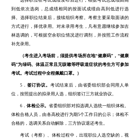
选择职位在考试成绩发布后进行，根据考试总成绩由高
到低依次选岗，总成绩相同的按面试成绩由高到低进行选
择。选择职位结束后，接续组织考察。考察主要采取面谈的
方式进行，择优录用。对未录用考生，凡有意愿继续参加吉
林选调的，可根据空余职位情况进行调剂，并按照工作流程
补充录用。
（考生进入考场前，须提供考场所在地
“
健康码
”
，
“
健康
码
”
为绿码、体温正常且无咳嗽等呼吸道症状的考生方可参加
考试。考试过程中全程佩戴口罩。）
5
．
签订协议。
考试结束后，由省委组织部会同用人单
位，按照提出的拟录用人选，组织签订三方就业协议。
6
．
体检公示。
省委组织部对拟选调人选统一组织体检。
体检合格人员，由各高校进行为期
5
个工作日的公示；体检不
合格的，选调关系自动解除，三方协议退还考生。
考试（考察）、体检过程中，出现职位人选空缺的，视