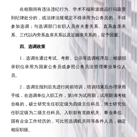
在校期间有违法违纪行为、学术不端和道德品行问题受
到纪律处分的，或法律法规规定不得录用为公务员的，不得
参加选调；与选调部门在职人员有夫妻关系、直系血亲关
系、三代以内旁系血亲关系以及近姻亲关系的，应予回避。
四、选调政策
1
．选调生通过考试、考察、公示等选调程序后，根据招
录职位录用为国家公务员或参照公务员法管理事业单位人
员。
2
．选调生报到后先进行岗前培训，培训结束后办理录用
手续，在选调单位入职工作，第
1
年为试用期，试用期满考核
合格的，硕士研究生任职定级为四级主任科员，博士研究生
任职定级为二级主任科员。入职前有党政机关、事业单位、
国有企业工作经历的，可比照选调机关同等条件人员，确定
相应职级。