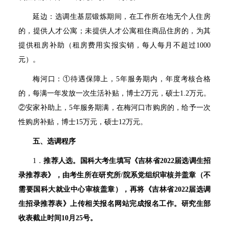
延边：选调生基层锻炼期间，在工作所在地无个人住房
的，提供人才公寓；未提供人才公寓租住商品住房的，为其
提供租房补助（租房费用实报实销，每人每月不超过
1000
元）。
梅河口：①待遇保障上，
5
年服务期内，年度考核合格
的，每满一年发放一次生活补贴，博士
2
万元，硕士
1.2
万元。
②安家补助上，
5
年服务期满，在梅河口市购房的，给予一次
性购房补贴，博士
15
万元，硕士
12
万元。
五、选调程序
1
．
推荐人选。
国科大考生填写《吉林省
2022
届选调生招
录推荐表》，由考生所在研究所
/
院系党组织审核并盖章（不
需要国科大就业中心审核盖章），再将《吉林省
2022
届选调
生招录推荐表》上传相关报名网站完成报名工作。研究生部
收表截止时间
10
月
25
号。