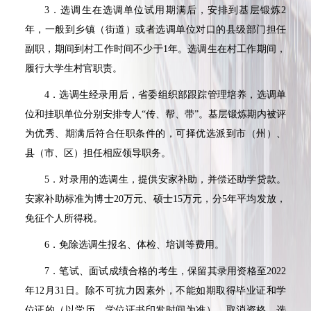
3
．选调生在选调单位试用期满后，安排到基层锻炼
2
年，一般到乡镇（街道）或者选调单位对口的县级部门担任
副职，期间到村工作时间不少于
1
年。选调生在村工作期间，
履行大学生村官职责。
4
．选调生经录用后，省委组织部跟踪管理培养，选调单
位和挂职单位分别安排专人
“
传、帮、带
”
。基层锻炼期内被评
为优秀、期满后符合任职条件的，可择优选派到市（州）、
县（市、区）担任相应领导职务。
5
．对录用的选调生，提供安家补助，并偿还助学贷款。
安家补助标准为博士
20
万元、硕士
15
万元，分
5
年平均发放，
免征个人所得税。
6
．免除选调生报名、体检、培训等费用。
7
．笔试、面试成绩合格的考生，保留其录用资格至
2022
年
12
月
31
日。除不可抗力因素外，不能如期取得毕业证和学
位证的（以学历、学位证书印发时间为准），取消资格，选