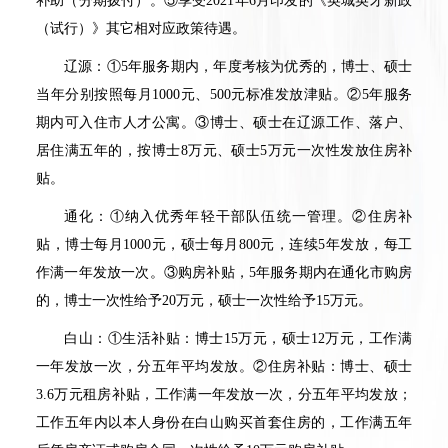
补助（分期拨付）。⑤享受
2021
年
6
月印发的《英城英才新政
（试行）》其它相对应政策待遇。
辽源：①
5
年服务期内，年度考核为优秀的，博士、硕士
当年分别按照每月
1000
元、
500
元标准发放津贴。②
5
年服务
期内可入住市人才公寓。③博士、硕士在辽源工作、落户、
居住满五年的，按博士
8
万元、硕士
5
万元一次性发放住房补
贴。
通化：①纳入优秀年轻干部队伍统一管理。②住房补
贴，博士每月
1000
元，硕士每月
800
元，连续
5
年发放，每工
作满一年发放一次。③购房补贴，
5
年服务期内在通化市购房
的，博士一次性给予
20
万元，硕士一次性给予
15
万元。
白山：①生活补贴：博士
15
万元，硕士
12
万元，工作满
一年发放一次，分五年平均发放。②住房补贴：博士、硕士
3.6
万元租房补贴，工作满一年发放一次，分五年平均发放；
工作五年内以本人身份在白山购买首套住房的，工作满五年