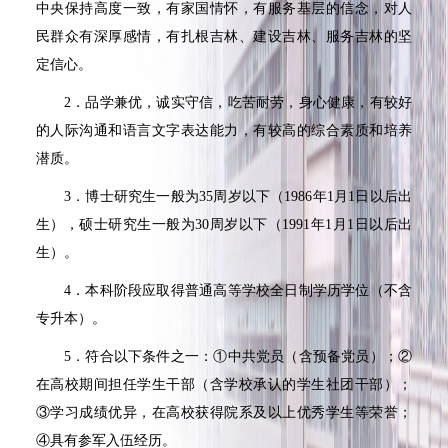
中央保持高度一致，有家国情怀，有服务基层的信念，对人
民群众有深厚感情，有扎根吉林、建设吉林、服务吉林的坚
定信心。
2
．品学兼优，诚实守信，吃苦耐劳，身心健康，有较好
的人际沟通和语言文字表达能力，有较高的综合素质和培养
潜质。
3
．博士研究生一般为
35
周岁以下（
1986
年
1
月
1
日以后出
生），硕士研究生一般为
30
周岁以下（
1991
年
1
月
1
日以后出
生）。
4
．本科阶段应取得普通高等学校全日制学历学位（不含
专升本）。
5
．符合以下条件之一：①中共党员（含预备党员）；②
在高校期间担任学生干部（含学校承认的学生社团干部）；
③学习成绩优异，在高校获得院系及以上优秀学生等荣誉；
④具有参军入伍经历。