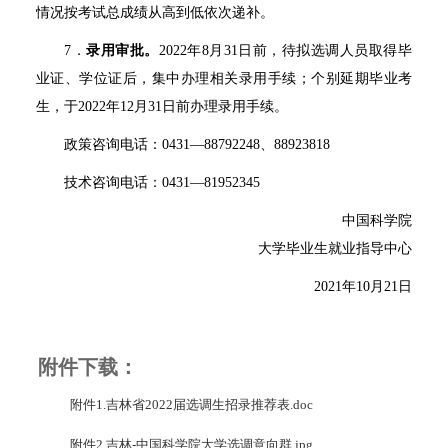
情况按考试总成绩从高到低依次递补。
7
．
录用审批。
2022
年
8
月
31
日前，待拟选调人员取得毕
业证、学位证后，集中办理相关录用手续；个别延期毕业考
生，于
2022
年
12
月
31
日前办理录用手续。
政策咨询电话：
0431
—
88792248
、
88923818
技术咨询电话：
0431
—
81952345
中国科学院
大学毕业生就业指导中心
2021
年
10
月
21
日
附件下载：
附件1.吉林省2022届选调生招录推荐表.doc
附件2.吉林-中国科学院大学选调意向群.jpg