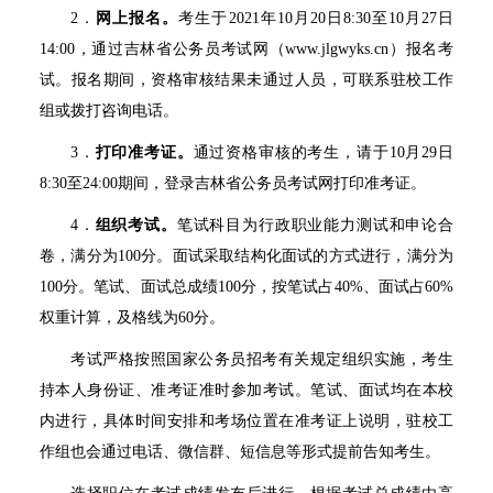
2
．
网上报名。
考生于
2021
年
10
月
20
日
8:30
至
10
月
27
日
14:00
，通过吉林省公务员考试网（
www.jlgwyks.cn
）报名考
试。报名期间，资格审核结果未通过人员，可联系驻校工作
组或拨打咨询电话。
3
．
打印准考证。
通过资格审核的考生，请于
10
月
29
日
8:30
至
24:00
期间，登录吉林省公务员考试网打印准考证。
4
．
组织考试。
笔试科目为行政职业能力测试和申论合
卷，满分为
100
分。面试采取结构化面试的方式进行，满分为
100
分。笔试、面试总成绩
100
分，按笔试占
40%
、面试占
60%
权重计算，及格线为
60
分。
考试严格按照国家公务员招考有关规定组织实施，考生
持本人身份证、准考证准时参加考试。笔试、面试均在本校
内进行，具体时间安排和考场位置在准考证上说明，驻校工
作组也会通过电话、微信群、短信息等形式提前告知考生。