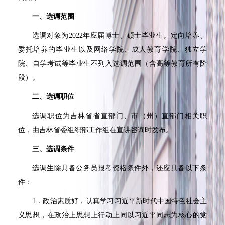
一、选调范围
选调对象为
2022
年应届博士、硕士毕业生。定向培养、
委托培养的毕业生以及网络学院、成人教育学院、独立学
院、自学考试等毕业生不列入选调范围（含高等教育所有阶
段）。
二、选调职位
选调职位为吉林省省直部门、市（州）直部门相关职
位，由吉林省委组织部工作组在宣讲咨询时发布。
三、选调条件
选调生除具备公务员报考资格条件外，还应具备以下条
件：
1
．政治素质好，认真学习习近平新时代中国特色社会主
义思想，在政治上思想上行动上同以习近平同志为核心的党