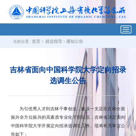
Toggl
navig
当前位置 :
首页
>
就业指导
>
通知公告
吉林省面向中国科学院大学定向招录
选调生公告
为引优秀人才到吉林干事创业，建设一支适应吉林全面
振兴全方位振兴的高素质专业化干部队伍，吉林省决定面向
中国科学院大学开展定向招录选调生工作。现将有关事宜公
告如下：