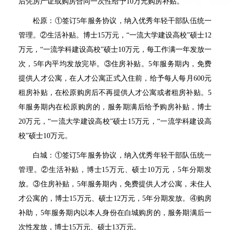
后凭房产证或购房合同一次性给予
10
万元购房补贴。
松原：①签订
5
年服务协议，纳入优秀年轻干部队伍统一
管理。②生活补贴。博士
15
万元，
“
一流大学建设高校
”
硕士
12
万元，
“
一流学科建设高校
”
硕士
10
万元，每工作满一年发放一
次，
5
年内平均发放完毕。③住房补贴。
5
年服务期内，免费
提供人才公寓，在人才公寓正式入住前，给予每人每月
600
元
租房补贴，在松原购房后不再提供人才公寓或者租房补贴。
5
年服务期内在松原购房的，服务期满后给予购房补贴，博士
20
万元，
“
一流大学建设高校
”
硕士
15
万元，
“
一流学科建设高
校
”
硕士
10
万元。
白城：①签订
5
年服务协议，纳入优秀年轻干部队伍统一
管理。②生活补贴，博士
15
万元、硕士
10
万元，
5
年分期发
放。③住房补贴，
5
年服务期内，免费提供人才公寓，未住人
才公寓的，博士
15
万元、硕士
12
万元，
5
年分期发放。④购房
补助，
5
年服务期内以本人身份在白城购房的，服务期满后一
次性发放，博士
15
万元、硕士
13
万元。