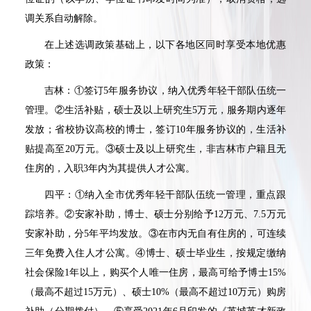
调关系自动解除。
在上述选调政策基础上，以下各地区同时享受本地优惠
政策：
吉林：①签订
5
年服务协议，纳入优秀年轻干部队伍统一
管理。②生活补贴，硕士及以上研究生
5
万元，服务期内逐年
发放；省校协议高校的博士，签订
10
年服务协议的，生活补
贴提高至
20
万元。③硕士及以上研究生，非吉林市户籍且无
住房的，入职
3
年内为其提供人才公寓。
四平：①纳入全市优秀年轻干部队伍统一管理，重点跟
踪培养。②安家补助，博士、硕士分别给予
12
万元、
7.5
万元
安家补助，分
5
年平均发放。③在市内无自有住房的，可连续
三年免费入住人才公寓。④博士、硕士毕业生，按规定缴纳
社会保险
1
年以上，购买个人唯一住房，最高可给予博士
15%
（最高不超过
15
万元）、硕士
10%
（最高不超过
10
万元）购房