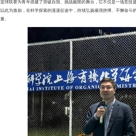
次篮球联赛为青年搭建了突破自我、挑战极限的舞台，它不仅是一场竞技
将以此为激励，在科学探索的漫漫征途中，持续弘扬顽强拼搏、不懈奋斗
力量。