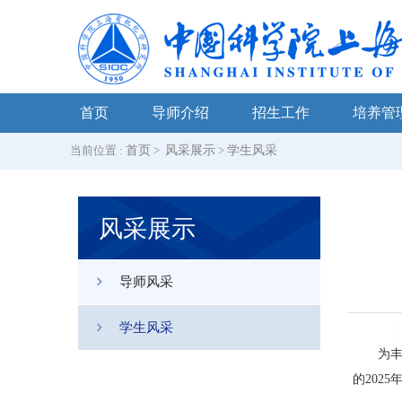
首页
导师介绍
招生工作
培养管
当前位置 :
首页
>
风采展示
>
学生风采
风采展示
导师风采
学生风采
为
的202