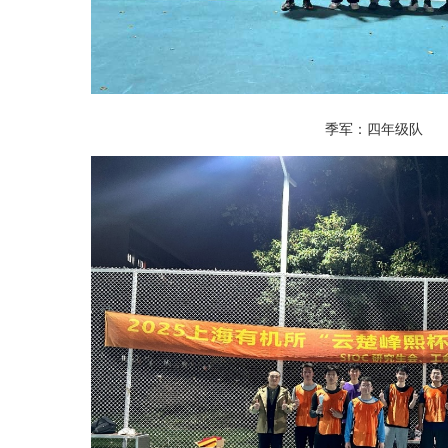
季军：四年级队