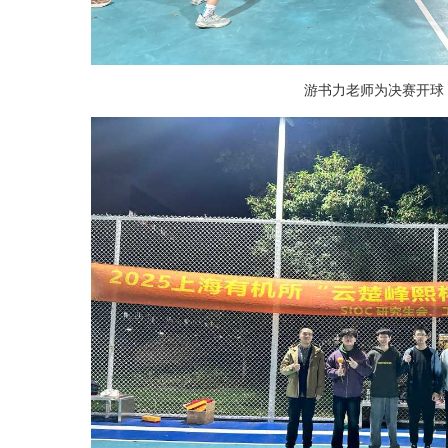
游书力老师为决赛开球