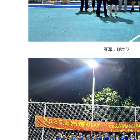
亚军：联培队