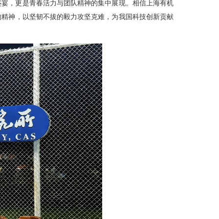
盛宴，更是青春活力与团队精神的集中展现。相信上海有机
的精神，以坚韧不拔的毅力攻坚克难，为我国科技创新贡献