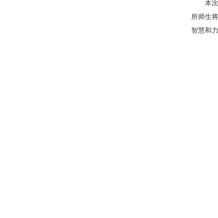
本
所师生
智慧和