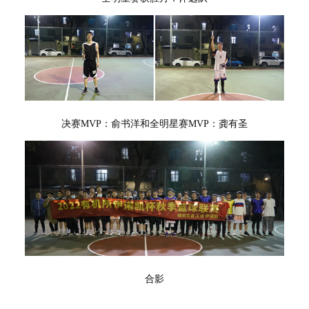
决赛
MVP
：俞书洋和全明星赛
MVP
：龚有圣
合影