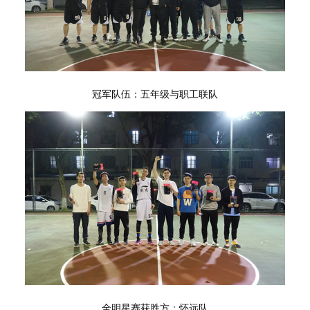
冠军队伍：五年级与职工联队
全明星赛获胜方：怀远队