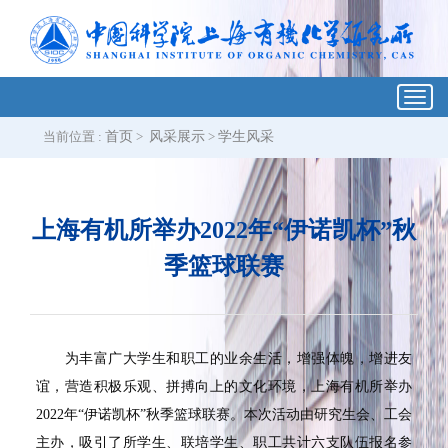
Toggl
navig
当前位置 :
首页
>
风采展示
>
学生风采
上海有机所举办2022年“伊诺凯杯”秋
季篮球联赛
为丰富广大学生和职工的业余生活，增强体魄，增进友
谊，营造积极乐观、拼搏向上的文化环境，上海有机所举办
2022
年“伊诺凯杯”秋季篮球联赛。本次活动由研究生会、工会
主办，吸引了所学生、联培学生、职工共计六支队伍报名参