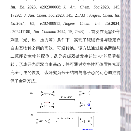
Int. Ed
.
2023
, e202300068;
J. Am. Chem. Soc.
2023
, 145,
17292;
J. Am. Chem. Soc.
2023
, 145, 21733；
Angew. Chem. Int.
Ed.
2024
, 63, e202400913;
Angew. Chem. Int. Ed.
2024
,
e202411180;
Nat. Commun.
2024
, 15, 7943），首次在无需外部
刺激（光、热、压力等）条件下，实现了碳碳双键与稳定双
自由基物种之间的高效、可逆转换。该方法通过路易斯酸与
二蒽酮衍生物的配位，诱导碳碳双键发生超过70°的显著扭
转，形成开壳层双自由基态，并可通过竞争性配体置换实现
完全可逆的恢复。该研究为分子结构与电子态的动态调控提
供了全新方法。