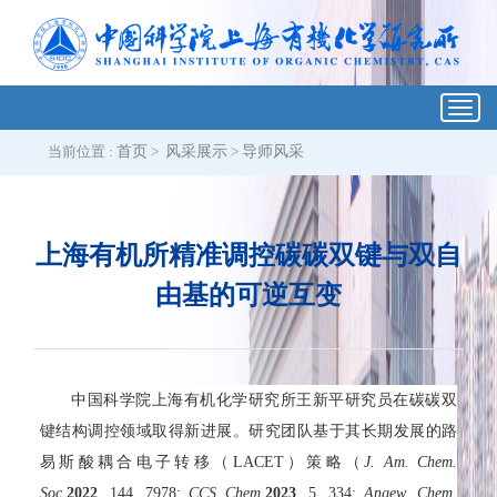
Toggl
navig
当前位置 :
首页
>
风采展示
>
导师风采
上海有机所精准调控碳碳双键与双自
由基的可逆互变
中国科学院上海有机化学研究所王新平研究员在碳碳双
键结构调控领域取得新进展。研究团队基于其长期发展的路
易斯酸耦合电子转移（LACET）策略（
J. Am. Chem.
Soc.
2022
, 144, 7978;
CCS Chem.
2023
, 5, 334;
Angew. Chem.