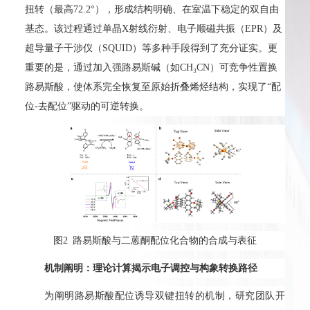
扭转（最高72.2°），形成结构明确、在室温下稳定的双自由
基态。该过程通过单晶X射线衍射、电子顺磁共振（EPR）及
超导量子干涉仪（SQUID）等多种手段得到了充分证实。更
重要的是，通过加入强路易斯碱（如CH₃CN）可竞争性置换
路易斯酸，使体系完全恢复至原始折叠烯烃结构，实现了“配
位‑去配位”驱动的可逆转换。
图2 路易斯酸与二蒽酮配位化合物的合成与表征
机制阐明：理论计算揭示电子调控与构象转换路径
为阐明路易斯酸配位诱导双键扭转的机制，研究团队开