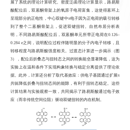
展了系统的理论计算研究。密度泛函理论计算显示，路易斯
酸配位后，双蒽酮骨架上的氧原子电荷富集，这使得蒽环上
呈现部分的正电性，中心双键中π电子因为正电荷的吸引转移
到了整个二蒽酮骨架上，促进双键扭转。自然布居分析表
明，不同路易斯酸配位后，双蒽酮单元所带正电荷在0.126–
0.284 e之间，说明配位过程伴随明显的分子内电子转移，且
转移程度与路易斯酸强度相关。过渡态计算进一步揭示（图
3），配位后折叠态与扭转态之间的转换能垒显著降低，这为
实验上在温和条件下实现构象转换与稳定分离提供了理论依
据。此外，计算还分析了取代基效应：供电子基团通过扩展π
共轭降低折叠与扭转态间的能隙，有利于扭转态稳定。这些
计算结果与实验观察一致，共同揭示了路易斯酸通过电子效
应（而非传统空间位阻）驱动双键扭转的内在机制。