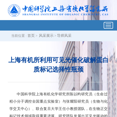
Toggl
navig
当前位置 :
首页
>
风采展示
>
导师风采
上海有机所利用可见光催化破解蛋白
质标记选择性瓶颈
中国科学院上海有机化学研究所陈以昀研究员（生命过
程小分子调控全国重点实验室）与张耀阳研究员（生物与化
学交叉中心）、联合复旦大学王任小教授团队，在生物正交
标记技术领域取得重要进展。研究团队发展出可见光驱动的