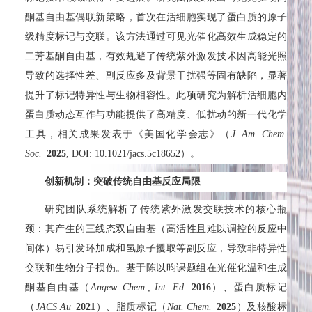
酮基自由基偶联新策略，首次在活细胞实现了蛋白质的原子
级精度标记与交联。该方法通过可见光催化高效生成稳定的
二芳基酮自由基，有效规避了传统紫外激发技术因高能光照
导致的选择性差、副反应多及背景干扰强等固有缺陷，显著
提升了标记特异性与生物相容性。此项研究为解析活细胞内
蛋白质动态互作与功能提供了高精度、低扰动的新一代化学
工具，相关成果发表于《美国化学会志》（
J. Am. Chem.
Soc.
2025
, DOI: 10.1021/jacs.5c18652）。
创新机制：突破传统自由基反应局限
研究团队系统解析了传统紫外激发交联技术的核心瓶
颈：其产生的三线态双自由基（高活性且难以调控的反应中
间体）易引发环加成和氢原子攫取等副反应，导致非特异性
交联和生物分子损伤。基于陈以昀课题组在光催化温和生成
酮基自由基（
Angew. Chem., Int. Ed.
2016
）、蛋白质标记
（
JACS Au
2021
）、脂质标记（
Nat. Chem.
2025
）及核酸标