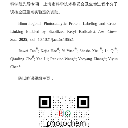
科学院先导专项、上海市科学技术委员会及生命过程小分子
调控全国重点实验室的资助。
Bioorthogonal Photocatalytic Protein Labeling and Cross-
Linking Enabled by Stabilized Ketyl Radicals.
J.
Am. Chem.
Soc.
202
5
, doi: 10.1021/jacs.5c18652.
#
#
#
#
#
Jiawei Tan
; Kejia Hao
; Yi Yuan
; Shasha Xie
; Li Qi
;
#
Qiaoling Che
; Yan Li; Renxiao Wang*; Yaoyang Zhang*; Yiyun
Chen*.
陈以昀课题组主页：