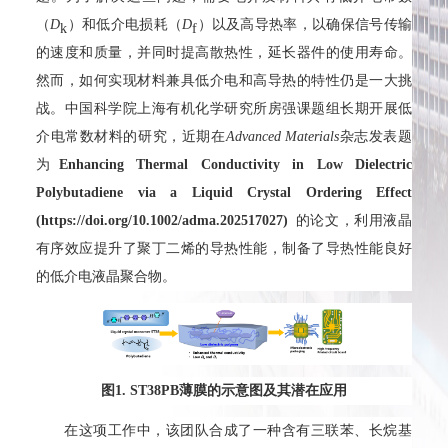
（
D
）和低介电损耗（
D
）以及高导热率，以确保信号传输
k
f
的速度和质量，并同时提高散热性，延长器件的使用寿命。
然而，如何实现材料兼具低介电和高导热的特性仍是一大挑
战。中国科学院上海有机化学研究所房强课题组长期开展低
介电常数材料的研究，近期在
Advanced Materials
杂志发表题
为
Enhancing Thermal Conductivity in Low Dielectric
Polybutadiene via a Liquid Crystal Ordering Effect
(https://doi.org/10.1002/adma.202517027)
的论文，利用液晶
有序效应提升了聚丁二烯的导热性能，制备了导热性能良好
的低介电液晶聚合物。
图
1. ST38PB
薄膜的示意图及其潜在应用
在这项工作中，该团队合成了一种含有三联苯、长烷基