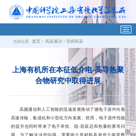
Toggl
navig
当前位置 :
首页
>
风采展示
>
导师风采
上海有机所在本征低介电-高导热聚
合物研究中取得进展
高频通信和人工智能的迅速发展推动了微电子器件向着
高速传输，集成化和小型化方向发展。然而，电子器件性能
的提升也同时带来了电子串扰、阻
-
容延迟和热量积累等问
题。为了解决这些问题，需要电介质材料具有低介电常数