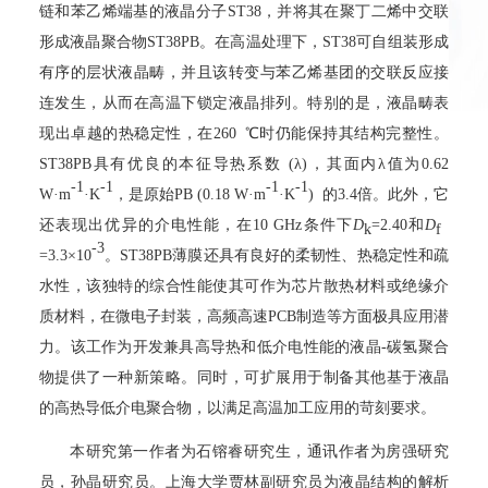
链和苯乙烯端基的液晶分子
ST38
，并将其在聚丁二烯中交联
形成液晶聚合物
ST38PB
。在高温处理下，
ST38
可自组装形成
有序的层状液晶畴，并且该转变与苯乙烯基团的交联反应接
连发生，从而在高温下锁定液晶排列。特别的是，液晶畴表
现出卓越的热稳定性，在
260 ℃
时仍能保持其结构完整性。
ST38PB
具有优良的本征导热系数
(λ)
，其面内
λ
值为
0.62
-1
-1
-1
-1
W·m
·K
，是原始
PB (0.18 W·m
·K
)
的
3.4
倍。此外，它
还表现出优异的介电性能，在
10 GHz
条件下
D
=2.40
和
D
k
f
-3
=3.3×10
。
ST38PB
薄膜还具有良好的柔韧性、热稳定性和疏
水性，该独特的综合性能使其可作为芯片散热材料或绝缘介
质材料，在微电子封装，高频高速
PCB
制造等方面极具应用潜
力。该工作为开发兼具高导热和低介电性能的液晶
-
碳氢聚合
物提供了一种新策略。同时，可扩展用于制备其他基于液晶
的高热导低介电聚合物，以满足高温加工应用的苛刻要求。
本研究第一作者为石镕睿研究生，通讯作者为房强研究
员，孙晶研究员。上海大学贾林副研究员为液晶结构的解析