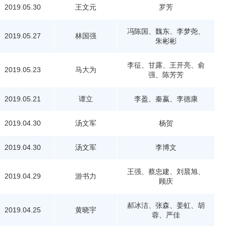
2019.05.30
王文元
罗芳
冯陈国、魏东、李梦尧、
2019.05.27
林国强
朱彬彬
李征、甘露、王开亮、俞
2019.05.23
马大为
强、陈芳芳
2019.05.21
谭立
李盈、秦嬴、李德康
2019.04.30
汤文军
杨贺
2019.04.30
汤文军
李博文
王强、蔡忠建、刘晨旭、
2019.04.29
游书力
顾庆
郝冰洁、张森、姜虹、胡
2019.04.25
黄晓宇
蓉、严佳