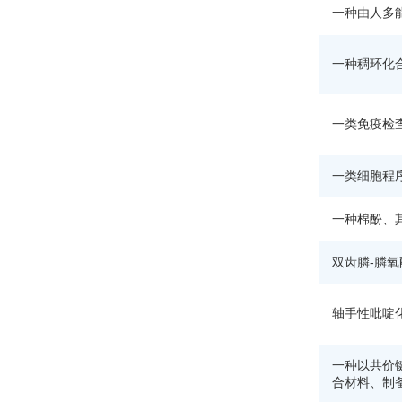
一种由人多
一种稠环化
一类免疫检
一类细胞程
一种棉酚、
双齿膦-膦
轴手性吡啶
一种以共价
合材料、制