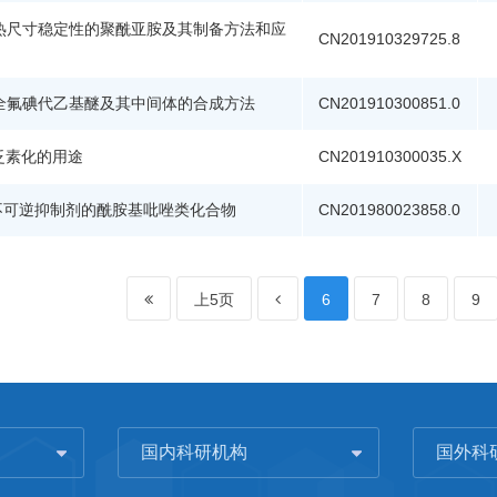
热尺寸稳定性的聚酰亚胺及其制备方法和应
CN201910329725.8
全氟碘代乙基醚及其中间体的合成方法
CN201910300851.0
泛素化的用途
CN201910300035.X
R不可逆抑制剂的酰胺基吡唑类化合物
CN201980023858.0
上5页
6
7
8
9
国内科研机构
国外科