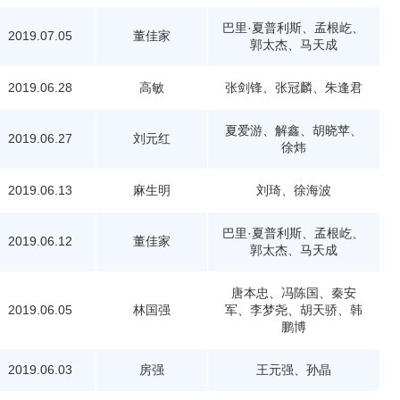
巴里·夏普利斯、孟根屹、
2019.07.05
董佳家
郭太杰、马天成
2019.06.28
高敏
张剑锋、张冠麟、朱逢君
夏爱游、解鑫、胡晓苹、
2019.06.27
刘元红
徐炜
2019.06.13
麻生明
刘琦、徐海波
巴里·夏普利斯、孟根屹、
2019.06.12
董佳家
郭太杰、马天成
唐本忠、冯陈国、秦安
2019.06.05
林国强
军、李梦尧、胡天骄、韩
鹏博
2019.06.03
房强
王元强、孙晶