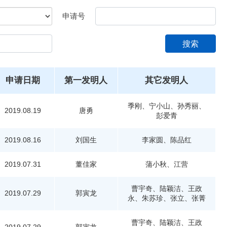
申请号
搜索
申请日期
第一发明人
其它发明人
季刚、宁小山、孙秀丽、
2019.08.19
唐勇
彭爱青
2019.08.16
刘国生
李家圆、陈品红
2019.07.31
董佳家
蒲小秋、江营
曹宇奇、陆颖洁、王政
2019.07.29
郭寅龙
永、朱苏珍、张立、张菁
曹宇奇、陆颖洁、王政