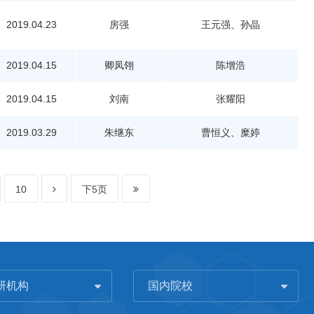
2019.04.23
房强
王元强、孙晶
2019.04.15
卿凤翎
陈增浩
2019.04.15
刘南
张耀阳
2019.03.29
朱继东
曹恒义、糜婷
10
下5页
研机构
国内院校