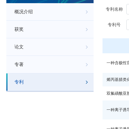
专利名称
概况介绍
专利号
获奖
论文
一种含极性
专著
烯丙基腈类
专利
双氟磺酰亚
一种离子诱