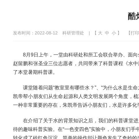
酷
发布时间：2022-08-12
科研管理处
| 【
大
中
小
】
【
打
8月9日上午，一堂由科研处和所工会联合举办、面向全
赵留鹏和张圣业三位志愿者，共同带来了科普课程《水中
了本堂暑期科普课。
课堂随着问题“教室里有哪些水？”、“为什么水是生命
凯帝帮小朋友们从生命起源和人类文明发展两个角度，梳
一种非常重要的存在，朱凯帝告诉小朋友们，水是许多化
在介绍了关于水的背景知识之后，我们的科普课堂进入
待的趣味科普实验。在“一色变四色”实验中，小朋友们
转化成了砖红色沉淀。简单的操作却让颜色发生了奇妙的