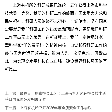
上海有机所的科研成果已连续十五年获得上海市科学
技术奖一
等奖，我所的科研工作始终面向国家重大需求和
民生福祉，科研人员始终不忘初心、牢记使命，坚守国家
需要就是我们科研工作的
出发点和落脚点
，
更是
我们科研
工作
至高无上的
荣誉
。在新征程上，我们一定
传承
好
老一
辈科学家“任务带学科”的精神内核，
自觉践行
科研工作
始
终与国家命运同频共振
，
敢为人先，攻坚克难
，勇攀高
峰，
为实现高水平科技自立自强、建设世界科技强国
谱写
新篇章
。
上一篇：
颠覆百年剧毒提金工艺！上海有机所绿色提金技术斩
获日内瓦国际发明展金奖
下一篇：
上海有机所召开2026年度全所安全工作会议