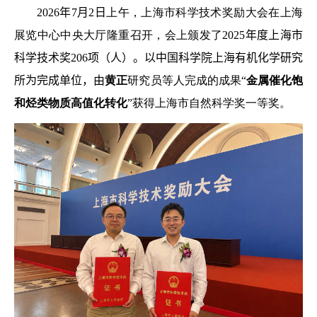
2026
年
7
月
2
日
上
午，
上海市科学技术奖励大会
在上海
展览中心
中央大厅
隆重
召开，会上颁发了
202
5
年度上海市
科学技术奖
206
项（人）。以中国科学院上海有机化学研究
所为完成单位，由
黄正
研究员等人完成的成果“
金属催化饱
和烃类物质高值化转化
”
获得
上海市自然科学奖一等奖。