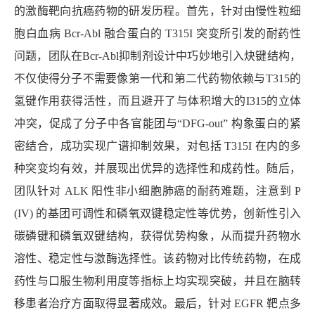
的激酶靶向抗癌药物的研发历程。首先，针对由慢性粒细
胞白血病
Bcr-Abl
融合蛋白的
T315I
突变所引发的耐药性
问题，团队在
Bcr-Abl
抑制剂设计中巧妙地引入炔键结构，
不仅使得分子不需要像第一代和第二代药物依赖与
T315
的
氢键作用获得活性，而且避开了与体积增大的
I315
的立体
冲突，促成了分子中各官能团与“
DFG-out”
构象蛋白的紧
密结合，成功实现广谱抑制效果，对包括
T315I
在内的多
种突变均有效，并展现出优异的选择性和成药性。随后，
团队针对
ALK
阳性非小细胞肺癌的耐药难题，注意到
P
(IV)
的基团可调性和磷氧双键稳定性等优势，创新性引入
碳磷键和磷氧双键结构，获得优势构象，从而提升药物水
溶性、稳定性与激酶选择性。该药物对比传统药物，在成
药性与口服生物利用度等指标上均实现突破，并且在脑转
移患者治疗方面取得显著成效。最后，针对
EGFR
靶点多