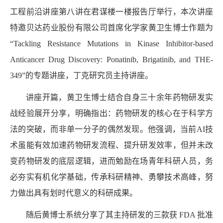
工程前沿讲座第
八
讲在君谋楼一楼报告厅举行，本次讲座
特邀贝达药业股份有限公司首席
化学家
黄卫生博士作题为
“
Tackling Resistance Mutations in Kinase Inhibitor-based
Anticancer Drug Discovery: Ponatinib, Brigatinib, and THE-
349”
的专题讲座，
丁克
研究员主持讲座。
讲座开篇，黄卫生博士结合自身三十余年药物研发实
战经验展开分享，明确指出：药物研发的核心在于科学方
法的突破，而非单一分子的偶然发现。他强调，当前
AI
技
术虽能有效加速药物研发流程、提升研发效率，但并未改
变药物研发的底层逻辑，进而勉励在场青年科研人员，务
必夯实有机化学基础，传承科研精神、勇攀技术高峰，努
力做出具有划时代意义的科研成果。
随后黄博士系统分享了其主持研发的三款获
FDA
批准