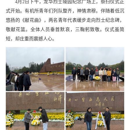
4
月
2
日下午，龙华烈士陵园纪念广场上，祭扫仪式正
式开始。有机所青年们列队整齐，神情肃穆。伴随着低沉
悠扬的《献花曲》，两名青年代表缓步走向烈士纪念碑，
敬献花篮。全体人员垂首默哀，三鞠躬致敬。仪式虽简
短，却庄重而震撼人心。