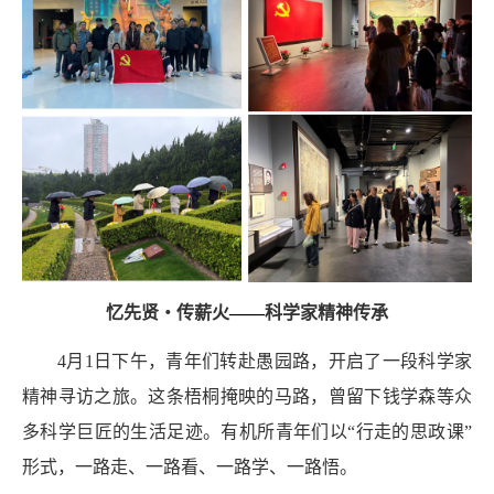
忆先贤
・
传薪火
——
科学家精神传承
4
月
1
日下午，青年们转赴愚园路，开启了一段科学家
精神寻访之旅。这条梧桐掩映的马路，曾留下钱学森等众
多科学巨匠的生活足迹。有机所青年们以“行走的思政课”
形式，一路走、一路看、一路学、一路悟。