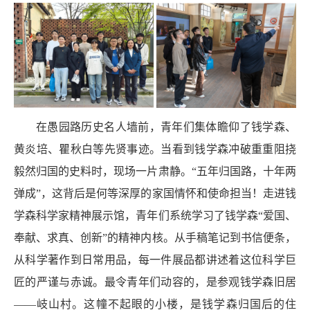
在愚园路历史名人墙前，青年们集体瞻仰了钱学森、
黄炎培、瞿秋白等先贤事迹。当看到钱学森冲破重重阻挠
毅然归国的史料时，现场一片肃静。“五年归国路，十年两
弹成”，这背后是何等深厚的家国情怀和使命担当！走进钱
学森科学家精神展示馆，青年们系统学习了钱学森“爱国、
奉献、求真、创新”的精神内核。从手稿笔记到书信便条，
从科学著作到日常用品，每一件展品都讲述着这位科学巨
匠的严谨与赤诚。最令青年们动容的，是参观钱学森旧居
——岐山村。这幢不起眼的小楼，是钱学森归国后的住