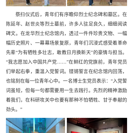
祭扫仪式后，青年们有序瞻仰烈士纪念碑和墓区。在
陈延年、赵世炎等烈士墓前，许多人驻足良久，细细阅读
碑文。在龙华烈士纪念馆内，透过一件件珍贵文物、一幅
幅历史照片、一幕幕场景复原，青年们沉浸式感受着革命
先辈“为有牺牲多壮志，敢教日月换新天”的豪情与担当。
“我志愿加入中国共产党……”在鲜红的党旗前，青年党员
们举起右拳，重温入党誓词。铿锵誓言在纪念馆内回荡，
也铭刻在每一位青年心中。一名博士生党员表示：“入党誓
词虽短，但每一句都需要用一生去践行。先烈的精神激励
着我们，在科研攻关中也要有那种不怕牺牲、甘于奉献的
劲头。”