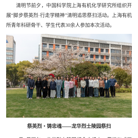
清明节前夕，中国科学院上海有机化学研究所组织开
展“脚步祭英烈
·
行走学精神”清明追思祭扫活动。上海有机
所青年科研骨干、学生代表
30
余人参加本次活动。
祭英烈
・
铸忠魂
——
龙华烈士陵园祭扫