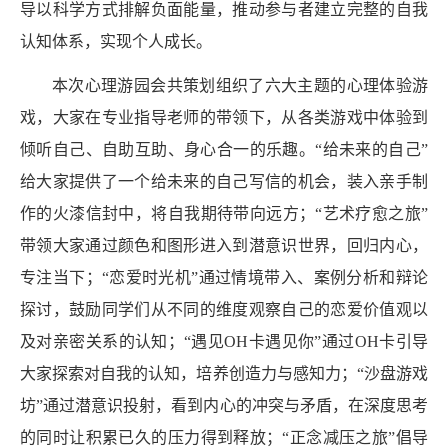
导以科学方式排解负面能量，推动参与者建立完整的自我
认知体系，实现个人成长。
本次心理游园会共策划组织了六大主题的心理体验游
戏，大家在专业指导老师的带领下，从各类游戏中体验到
倾听自己、自助互助、身心合一的乐趣。“给未来的自己”
给大家提供了一个给未来的自己写信的机会，装入亲手制
作的火漆信封中，将自我期待带向远方；“艺术疗愈之旅”
带领大家通过颜色和图形进入到潜意识世界，回归内心，
专注当下；“恋爱时光机”通过情境带入、案例分析和辩论
探讨，鼓励同学们从不同的维度观察自己的恋爱价值观以
及对亲密关系的认知；“遇见
OH
卡遇见你”通过
OH
卡引导
大家探索对自我的认知，培养创造力与感知力；“沙盘游戏
坊”通过潜意识投射，看到内心的冲突与矛盾，在深度思考
的同时让积累已久的压力得到释放；“正念减压之旅”倡导