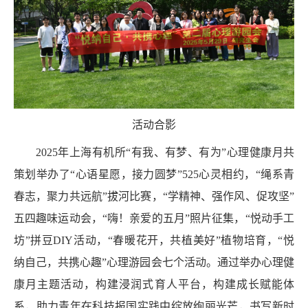
活动合影
2025
年上海有机所“有我、有梦、有为”心理健康月共
策划举办了“心语星愿，接力圆梦”
525
心灵相约，“绳系青
春志，聚力共远航”拔河比赛，“学精神、强作风、促攻坚”
五四趣味运动会，“嗨！亲爱的五月”照片征集，“悦动手工
坊”拼豆
DIY
活动，“春暖花开，共植美好”植物培育，“悦
纳自己，共携心趣”心理游园会七个活动。通过举办心理健
康月主题活动，构建浸润式育人平台，构建成长赋能体
系，助力青年在科技报国实践中绽放绚丽光芒，书写新时