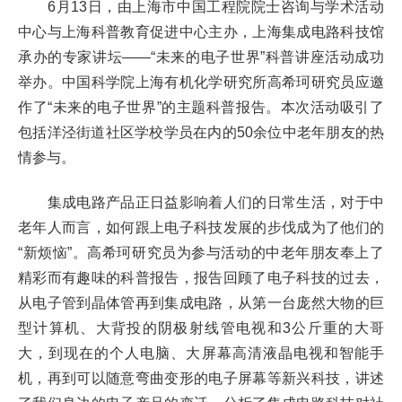
6
月
13
日，由上海市中国工程院院士咨询与学术活动
中心与上海科普教育促进中心主办，上海集成电路科技馆
承办的专家讲坛
——“
未来的电子世界
”
科普讲座活动成功
举办。中国科学院上海有机化学研究所高希珂研究员应邀
作了
“
未来的电子世界
”
的主题科普报告。本次活动吸引了
包括洋泾街道社区学校学员在内的
50
余位中老年朋友的热
情参与。
集成电路产品正日益影响着人们的日常生活，对于中
老年人而言，如何跟上电子科技发展的步伐成为了他们的
“
新烦恼
”
。高希珂研究员为参与活动的中老年朋友奉上了
精彩而有趣味的科普报告，报告回顾了电子科技的过去，
从电子管到晶体管再到集成电路，从第一台庞然大物的巨
型计算机、大背投的阴极射线管电视和
3
公斤重的大哥
大，到现在的个人电脑、大屏幕高清液晶电视和智能手
机，再到可以随意弯曲变形的电子屏幕等新兴科技，讲述