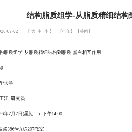
结构脂质组学-从脂质精细结构
6-07-02
| 【
大
中
小
】
【
打印
】 【
关闭
】
构脂质组学-从脂质精细结构到脂质-蛋白相互作用
瑜
大学
正江 研究员
6年7月7日(星期二) 下午14:00
路386号A栋207教室