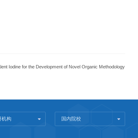
alent Iodine for the Development of Novel Organic Methodology
研机构
国内院校