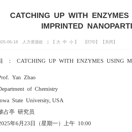
CATCHING UP WITH ENZYMES
IMPRINTED NANOPARTI
5-06-18
人力资源处
| 【
大
中
小
】
【
打印
】 【
关闭
】
目：
CATCHING UP WITH ENZYMES USING 
Prof. Yan Zhao
partment of Chemistry
wa State University
, USA
黎占亭
研究员
2025
年
6
月
23
日（
星期
一）上午
10:00