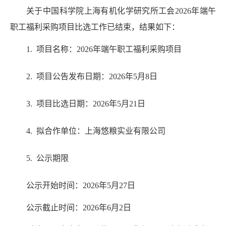
关于
中国科学院
上海有机
化学研究
所工会
2026
年
端午
职工福利采购项目
比选
工作已结束，结果如下：
1. 项目名称：
2026
年
端午
职工福利采购项目
2. 项目公告发布日期
：
2026
年
5
月
8
日
3. 项目
比选日期：
2026
年
5
月
21
日
4. 拟合作单位：
上海悠粮实业有限公司
5. 公示
期限
公示开始时间：
202
6
年
5
月
27
日
公示截止时间：
202
6
年
6
月
2
日