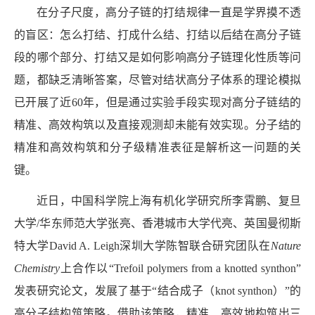
在分子尺度，高分子链的打结规律一直是学界摸不透
的盲区：怎么打结、打成什么结、打结以后结在高分子链
段的哪个部分、打结又是如何影响高分子链理化性质等问
题，都缺乏清晰答案，尽管对结状高分子体系的理论模拟
已开展了近
60
年，但是通过实验手段实现对高分子链结的
精准、高效构筑以及直接观测却未能有效实现。分子结的
精准和高效构筑和分子级精准表征是解析这一问题的关
键。
近日，中国科学院上海有机化学研究所李霄鹏、复旦
大学
/
华东师范大学张亮、香港城市大学代亮、英国曼彻斯
特大学
David A. Leigh
深圳大学陈智联合研究团队在
Nature
Chemistry
上合作以“
Trefoil polymers from a knotted synthon”
发表研究论文，发展了基于“结合成子（
knot synthon
）”的
高分子结构筑策略。借助该策略，精准、高效地构筑出三