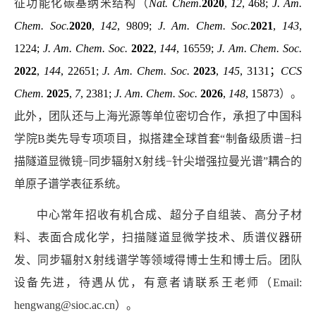
征功能化碳基纳米结构（
Nat. Chem.
2020
,
12
, 468;
J. Am.
Chem. Soc.
2020
,
142
, 9809;
J. Am.
Chem. Soc.
2021
,
143
,
1224;
J. Am. Chem. Soc.
2022
,
144
, 16559;
J. Am. Chem. Soc.
2022
,
144
, 22651;
J. Am. Chem. Soc.
2023
,
145
, 3131
；
CCS
Chem.
2025
,
7
, 2381;
J. Am. Chem. Soc.
2026
,
148
, 15873
）。
此外，团队还与上海光源等单位密切合作，承担了中国科
学院
B
类先导专项项目，拟搭建全球首套“制备级质谱
−
扫
描隧道显微镜
−
同步辐射
X
射线
−
针尖增强拉曼光谱”耦合的
单原子谱学表征系统。
中心常年招收有机合成、超分子自组装、高分子材
料、表面合成化学，扫描隧道显微学技术、质谱仪器研
发、同步辐射
X
射线谱学等领域得博士生和博士后。团队
设备先进，待遇从优，有意者请联系王老师（
Email:
hengwang@sioc.ac.cn
）。