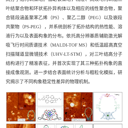
叶结聚合物和环状拓扑异构体以及相应的线性聚合物，聚
合链段涵盖聚苯乙烯（
PS
）、聚乙二醇（
PEG
）以及嵌段
共聚物（
PS-PEG
），并系统剖析了拓扑结构的热性能、溶
液行为以及表面构象的分布。依托高分辨基质辅助激光解
吸飞行时间质谱技术（
MALDI-TOF MS
）和低温超高真空
扫描隧道显微镜技术（
UHV-LT-STM
），对三叶结高分子
结构进行了精准表征，并首次实现了其三种拓扑构象的直
接成像观测。进一步结合表面统计分析与粗粒化模拟，研
究揭示了不同构象稳定性差异的物理机制。