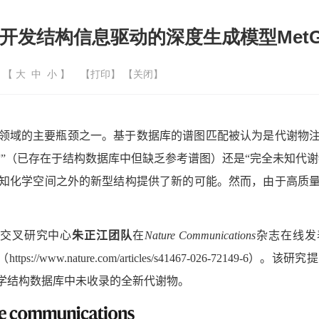
开发结构信息驱动的深度生成模型MetG
| 【
大
中
小
】
【
打印
】 【
关闭
】
领域的主要瓶颈之一。基于数据库的谱图匹配被认为是代谢物
”（已存在于结构数据库中但缺乏参考谱图）还是“完全未知代
知化学空间之外的新型结构提供了新的可能。然而，由于高质
交叉研究中心
朱正江团队
在
Nature Communications
杂志在线发
（
https://www.nature.com/articles/s41467-026-72149-6
）。该研究提
学结构数据库中未收录的全新代谢物。