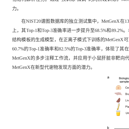
力。
在
NIST20
谱图数据库的独立测试集中，
MetGenX
在
1
上，其
Top-1
和
Top-3
准确率进一步提升至
68.5%
和
89.2%
。
结构模板的生成模型，在正离子模式下训练的
MetGenX
可
60.7%
的
Top-1
准确率和
82.5%
的
Top-3
准确率，体现了其在
MetGenX
的多步注释工作流，并应用于小鼠肝脏非靶向
MetGenX
在新型代谢物发现方面的潜力。