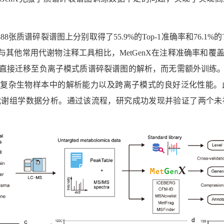
388
张质谱碎裂谱图上分别取得了
55.9%
的
Top-1
准确率和
76.1%
的
与其他常用代谢物注释工具相比，
MetGenX
在注释准确率和覆
直接迁移至负离子模式质谱碎裂谱图的解析，而无需额外训练
复杂生物样本中的解析能力以及跨离子模式的良好泛化性能。
代谢组学数据分析。通过该流程，研究成功发现并验证了两个未