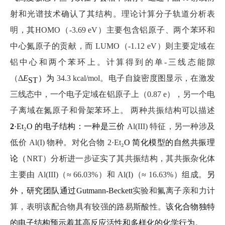
射和光谱技术确认了其结构。理论计算分子轨道分析表
明，其
HOMO
（
-3.69 eV
）主要包含铝原子、两个苯环和
中心氮原子的贡献，而
LUMO
（
-1.12 eV
）则主要定域在
铝中心和两个苯环上。计算得到的单
-
三线态能隙
（
Δ
E
）为
34.3 kcal/mol
。电子自旋密度图显示，在激发
ST
三线态中，一个电子定域在铝原子上（
0.87 e
），另一个电
子离域在氮原子和骨架苯环上。 两种共振结构可以描述
2
·Et
₂
O
的电子结构：一种是三价
Al(III)
特征，另一种涉及
低价
Al(I)
物种。对化合物
2·Et
₂
O
简化模型的自然共振理
论（
NRT
）分析进一步证实了其共振结构，其共振杂化体
主要由
Al(III)
（≈
66.03%
）和
Al(I)
（≈
16.63%
）组成。
另
外，研究团队通过
Gutmann-Beckett
实验和氟离子亲和力计
算，表明该配合物具有较强的路易斯酸性。
该化合物独特
的电子结构预示着其高反应活性和多样化的化学行为。