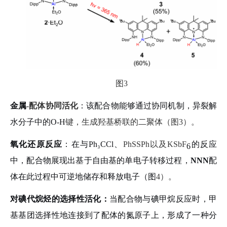
图
3
金属
-
配体协同活化
：该配合物能够通过协同机制，异裂解
水分子中的
O-H
键，生成羟基桥联的二聚体（图
3
）。
氧化还原反应
：在与
Ph
₃
CCl
、
PhSSPh
以及
KSbF
的反应
6
中，配合物展现出基于自由基的单电子转移过程，
NNN
配
体在此过程中可逆地储存和释放电子（图
4
）。
对碘代烷烃的选择性活化：
当配合物与碘甲烷反应时，甲
基基团选择性地连接到了配体的氮原子上，形成了一种分