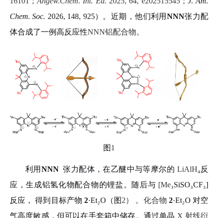
16101
；
Angew.Chem. Int. Ed.
2025, 64, e202515545
；
J. Am.
Chem. Soc.
2026
, 148
,
925
）。近期，他们利用
NNN
张力配
体合成了一例高反应性
NNN
铝配合物。
图
1
利用
NNN
张力配体，在乙醚中与等摩尔的
LiAlH
₄
反
应，生成铝氢化物配合物的锂盐。随后与
[Me
₃
SiSO
₃
CF
₃
]
反应， 得到目标产物
2
·Et
₂
O
（图
2
） 。化合物
2
·Et
₂
O
对空
气高度敏感，但可以在手套箱中储存。通过单晶
X
射线衍