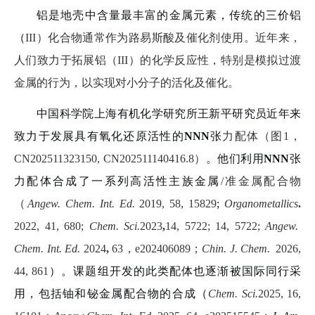
铝是地壳中含量最丰富的金属元素，传统的三价铝
（
III
）化合物通常作为路易斯酸及催化剂使用。近年来，
人们致力于拓展铝（
III
）的化学反应性，特别是模拟过渡
金属的行为，以实现对小分子的活化及催化。
中国科学院上海有机化学研究所王新平研究员近年来
致力于发展具有氧化还原活性的
NNN
张
力配体（图
1
，
CN202511323150,
CN202511140416.8
）
。他们利用
NNN
张
力配体合成了一系列高活性主族金属
/
准金属配合物
（
Angew. Chem. Int. Ed.
2019, 58, 15829
;
Organometallics
.
2022,
41
, 680;
Chem. Sci.
2023
,
14
, 5722
; 14, 5722;
Angew.
Chem. Int. Ed.
2024
,
63
，
e202406089
；
Chin. J. Chem.
2026
,
44, 861
）。课题组开发的此类配体也逐渐被国际同行采
用，包括铀和铋金属配合物的合成（
Chem. Sci.
2025, 16,