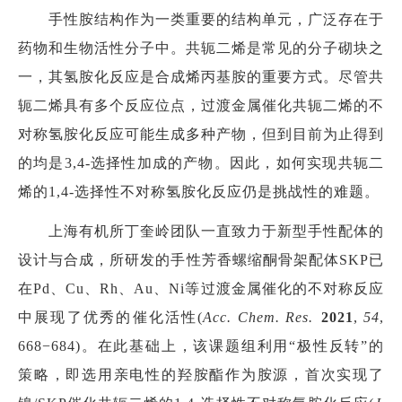
手性胺结构作为一类重要的结构单元，广泛存在于
药物和生物活性分子中。共轭二烯是常见的分子砌块之
一，其氢胺化反应是合成烯丙基胺的重要方式。尽管共
轭二烯具有多个反应位点，过渡金属催化共轭二烯的不
对称氢胺化反应可能生成多种产物，但到目前为止得到
的均是3,4-选择性加成的产物。因此，如何实现共轭二
烯的1,4-选择性不对称氢胺化反应仍是挑战性的难题。
上海有机所丁奎岭团队一直致力于新型手性配体的
设计与合成，所研发的手性芳香螺缩酮骨架配体SKP已
在Pd、Cu、Rh、Au、Ni等过渡金属催化的不对称反应
中展现了优秀的催化活性(
Acc. Chem. Res.
2021
,
54
,
668−684)。在此基础上，该课题组利用“极性反转”的
策略，即选用亲电性的羟胺酯作为胺源，首次实现了