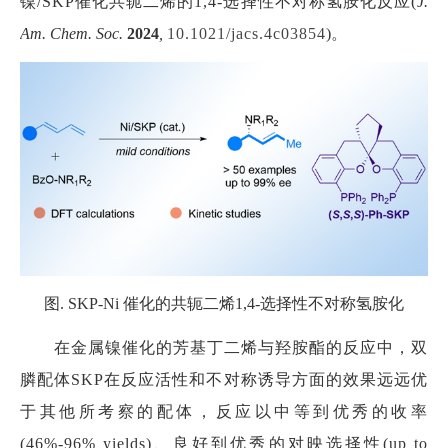
镍/SKP催化共轭二烯的1,4-选择性不对称氢胺化反应(
J.
Am. Chem. Soc.
2024
,
10.1021/jacs.4c03854
)。
图. SKP-Ni 催化的共轭二烯1,4-选择性不对称氢胺化
在金属镍催化的芳基丁二烯与羟胺酯的反应中，双
膦配体SKP在反应活性和不对称诱导方面的效果远远优
于其他所考察的配体，反应以中等到优秀的收率
(46%-96% yields)、良好到优秀的对映选择性(up to