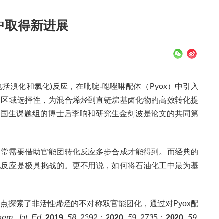
中取得新进展
化和氯化)反应，在吡啶-噁唑啉配体（Pyox）中引入
的区域选择性，为混合烯烃到直链烷基卤化物的高效转化提
869-x）。刘国生课题组的博士后李响和研究生金剑波是论文的共同第
常需要借助官能团转化反应多步合成才能得到。而经典的
化反应是极具挑战的。更不用说，如何将石油化工中最为基
，并重点探索了非活性烯烃的不对称双官能团化，通过对Pyox配
m., Int. Ed.
2019
,
58
, 2392；
2020
,
59
, 2735；
2020
,
59
,