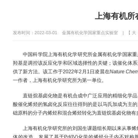
上海有机所
发布时间：2022-03-01
金属有机化学国家重点实验室
| 【
大
中国科学院上海有机化学研究所金属有机化学国家重点实
羟基是调控该反应化学和区域选择性的关键；该催化体系
供了新方法。该工作于2022年2月1日凌晨在
Nature Chem
一作者，上海有机化学研究所为第一单位。
直链烷基卤化物是有机合成中广泛应用的精细化学品，
酸催化烯烃的氢卤化反应往往得到的是以马氏加成为主的
础原料的分子内烯烃和混合烯烃转化为直链烷基卤化物有
上海有机化学研究所的刘国生课题组长期以来从事烯
体的改造，发展了基于Pd(IV)化学的烯烃分子内不对称