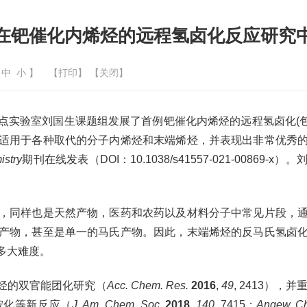
在钯催化内烯烃的远程氢卤化反应研究
中
小
】
【
打印
】 【
关闭
】
验室刘国生课题组发展了首例钯催化内烯烃的远程氢卤化(包括溴
适用于各种取代的分子内烯烃和末端烯烃，并表现出非常优秀
istry
期刊在线发表（DOI：10.1038/s41557-021-00
同样也是天然产物，医药和农药以及材料分子中常见片段，通
产物，甚至是单一的马氏产物。因此，末端烯烃的反马氏氢卤
多大难度。
烃的双官能团化研究（
Acc. Chem. Res.
2016
,
49
, 2413）
胺化等新反应（
J. Am. Chem. Soc.
2018
,
140
, 7415；
Angew. Che