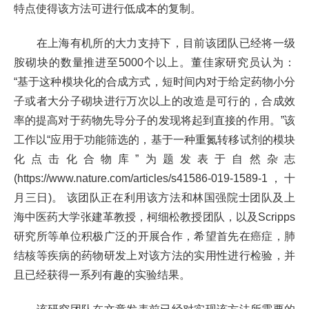
特点使得该方法可进行低成本的复制。
在上海有机所的大力支持下，目前该团队已经将一级
胺砌块的数量推进至
5000
个以上。董佳家研究员认为：
“
基于这种模块化的合成方式，短时间内对于给定药物小分
子或者大分子砌块进行万次以上的改造是可行的，合成效
率的提高对于药物先导分子的发现将起到直接的作用。
”
该
工作以
“
应用于功能筛选的，基于一种重氮转移试剂的模块
化点击化合物库
”
为题发表于自然杂志
(
https://www.nature.com/articles/s41586-019-1589-1
，十
月三日
)
。
该团队正在利用该方法和林国强院士团队及上
海中医药大学张建革教授，柯细松教授团队，以及
Scripps
研究所等单位积极广泛的开展合作，希望首先在癌症，肺
结核等疾病的药物研发上对该方法的实用性进行检验，并
且已经获得一系列有趣的实验结果。