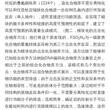
对应的叠氮砌块库（
1224
个），该化合物库不需分离纯化
可以和任意给定端炔化合物进一步在
96
孔板内进行环加成
反应（单人操作），进而直接进行功能筛选。在实现了砌
块的极大多样性和链接的高度可预测性的前提下，建立了
高度可预测的高通量合成模式。（图二，模块化的点击化
合物库方法）他们将这个新发现的，
FSO
N
与一级胺类
2
3
化合物的重氮转移反应称为第三个点击化学反应，把该过
程命名为模块化的点击化合物库方法。该方法除了能够和
已知组合化学方法例如
DNA
编码化合物库方法兼容之外，
相比于之前的组合化合物库方法，该模式有几个突出特
点：化合物库不以混合物的形式展示，可以直接应用于生
物功能的表型筛选；由于点击反应的正交性和反应条件的
生物相容性，可改造的前体分子范围极大；该过程对于不
同结构的底物反应条件归一化，不需要分离纯化过程直接
进行功能分子的筛选；流程简单，确证后的目标分子可以
在极短时间内进行克级规模以上的放大，迅速推进。这些