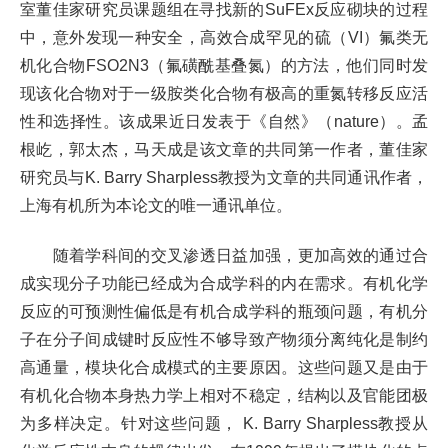
室董佳家研究员课题组在寻找新的SuFEx反应砌块的过程
中，意外发现一种安全，高效合成罕见的硫（VI）氟类无
机化合物FSO2N3（氟磺酰基叠氮）的方法，他们同时发
现该化合物对于一级胺类化合物有极高的重氮转移反应活
性和选择性。该成果近日发表于《自然》（nature）。孟
根屹，郭太杰，马天成是该文章的共同第一作者，董佳家
研究员与K. Barry Sharpless教授为文章的共同通讯作者，
上海有机所为本论文的唯一通讯单位。
随着学科间的交叉渗透日益加强，更加高效的通过合
成实现分子功能已经成为合成学科的内在需求。有机化学
反应的可预测性偏低是有机合成学科的瓶颈问题，有机分
子在分子间成键时反应性不够导致产物须分离纯化是制约
高通量，模块化合成模式的主要原因。这些问题又是由于
有机化合物本身热力学上相对不稳定，结构以及官能团极
为多样决定。针对这些问题，
K. Barry Sharpless
教授从