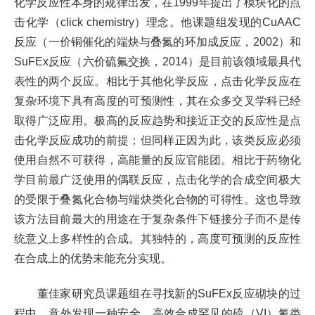
化学反应性本身的规律出发，在
1999
年提出了模块化的点
击化学（
click chemistry
）理念。他课题组发现的
CuAAC
反应（一价铜催化的端炔与叠氮的环加成反应，
2002
）和
SuFEx
反应（六价硫氟交换，
2014
）是目前该领域最具代
表性的两个反应。相比于其他化学反应，点击化学反应在
复杂环境下具有高度的可预测性，其在众多交叉学科已经
取得广泛应用。极高的反应趋势和接近正交的反应性是点
击化学反应成功的前提；但同样正因为此，该类反应必须
使用自然不可获得，高能量的反应官能团。相比于药物化
学目前最广泛使用的偶联反应，点击化学的合成空间极大
的受限于叠氮化合物与端炔类化合物的可得性。这也导致
该方法目前最大的用途在于复杂条件下链接分子而不是传
统意义上多样性的合成。其独特的，高度可预测的反应性
在合成上的优势未能充分实现。
董佳家研究员课题组在寻找新的
SuFEx
反应砌块的过
程中，意外发现一种安全，高效合成罕见的硫（
VI
）氟类