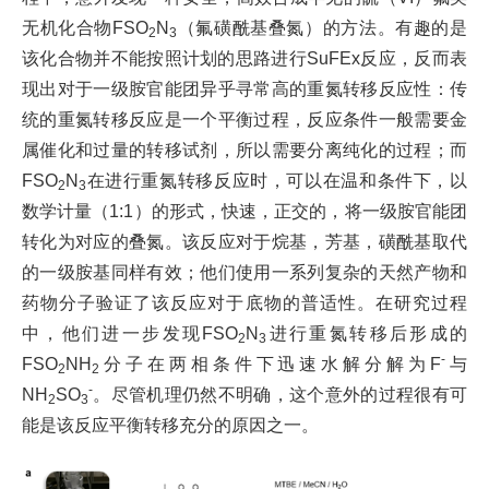
无机化合物
FSO
N
（氟磺酰基叠氮）的方法。有趣的是
2
3
该化合物并不能按照计划的思路进行
SuFEx
反应，反而表
现出对于一级胺官能团异乎寻常高的重氮转移反应性：传
统的重氮转移反应是一个平衡过程，反应条件一般需要金
属催化和过量的转移试剂，所以需要分离纯化的过程；而
FSO
N
在进行重氮转移反应时，可以在温和条件下，以
2
3
数学计量（
1:1
）的形式，快速，正交的，将一级胺官能团
转化为对应的叠氮。该反应对于烷基，芳基，磺酰基取代
的一级胺基同样有效；他们使用一系列复杂的天然产物和
药物分子验证了该反应对于底物的普适性。在研究过程
中，他们进一步发现
FSO
N
进行重氮转移后形成的
2
3
-
FSO
NH
分子在两相条件下迅速水解分解为
F
与
2
2
-
NH
SO
。尽管机理仍然不明确，这个意外的过程很有可
2
3
能是该反应平衡转移充分的原因之一。