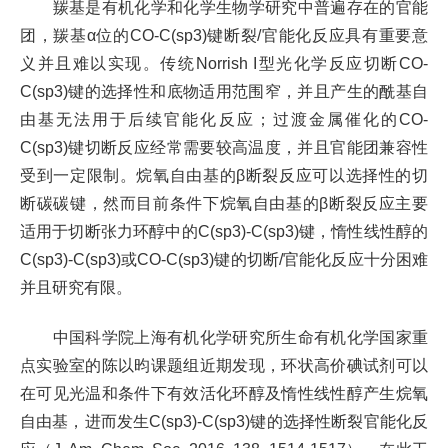
羰基是有机化学和化学生物学研究中普遍存在的官能
团，羰基α位的CO-C(sp3)键断裂/官能化反应具有重要意
义并且难以实现。传统Norrish I型光化学反应切断CO-
C(sp3)键的选择性和底物适用范围窄，并且产生的酰基自
由基无法用于后续官能化反应；过渡金属催化的CO-
C(sp3)键切断反应经常需要较高温度，并且官能团兼容性
受到一定限制。烷氧自由基的β断裂反应可以选择性的切
断碳碳键，然而目前条件下烷氧自由基的β断裂反应主要
适用于切断张力环醇中的C(sp3)-C(sp3)键，惰性线性醇的
C(sp3)-C(sp3)或CO-C(sp3)键的切断/官能化反应十分困难
并且研究有限。
中国科学院上海有机化学研究所生命有机化学国家重
点实验室的陈以昀课题组近期发现，环状高价碘试剂可以
在可见光温和条件下有效活化环醇及惰性线性醇产生烷氧
自由基，进而发生C(sp3)-C(sp3)键的选择性断裂官能化反