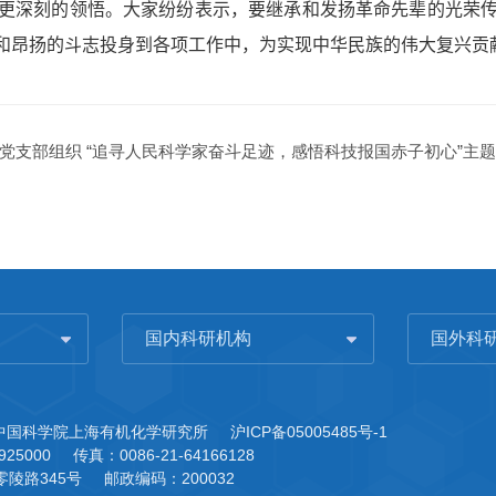
更深刻的领悟。大家纷纷表示，要继承和发扬革命先辈的光荣
和昂扬的斗志投身到各项工作中，为实现中华民族的伟大复兴贡
党支部组织 “追寻人民科学家奋斗足迹，感悟科技报国赤子初心”主
国内科研机构
国外科
3 中国科学院上海有机化学研究所
沪ICP备05005485号-1
925000
传真：0086-21-64166128
陵路345号
邮政编码：200032