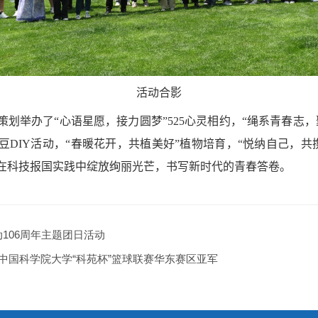
活动合影
策划举办了“心语星愿，接力圆梦”
525
心灵相约，“绳系青春志，
豆
DIY
活动，“春暖花开，共植美好”植物培育，“悦纳自己，
在科技报国实践中绽放绚丽光芒，书写新时代的青春答卷。
动106周年主题团日活动
荣获中国科学院大学“科苑杯”篮球联赛华东赛区亚军