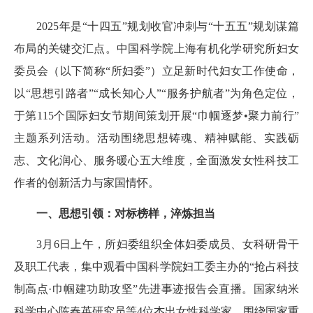
2025年是“十四五”规划收官冲刺与“十五五”规划谋篇
布局的关键交汇点。中国科学院上海有机化学研究所妇女
委员会（以下简称“所妇委”）立足新时代妇女工作使命，
以“思想引路者”“成长知心人”“服务护航者”为角色定位，
于第115个国际妇女节期间策划开展“巾帼逐梦•聚力前行”
主题系列活动。活动围绕思想铸魂、精神赋能、实践砺
志、文化润心、服务暖心五大维度，全面激发女性科技工
作者的创新活力与家国情怀。
一、思想引领：对标榜样，淬炼担当
3月6日上午，所妇委组织全体妇委成员、女科研骨干
及职工代表，集中观看中国科学院妇工委主办的“抢占科技
制高点·巾帼建功助攻坚”先进事迹报告会直播。国家纳米
科学中心陈春英研究员等4位杰出女性科学家，围绕国家重