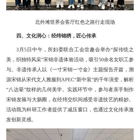
北外滩世界会客厅红色之路行走现场
四、文化润心：经纬锦绣，匠心传承
3月5日中午，所妇委联合工会尝趣会举办“探传统之
美，织独特风采”宋锦非遗体验活动，吸引50余名女职工参
与。非遗传承人以《一寸宋锦一寸金》主题报告开篇，溯
源宋锦从宋代文人雅服到APEC“新中装”的千年演变，解析
“八达晕”纹样的几何美学。实践环节中，参与者亲手制作
宋锦发箍与大肠圈，在经纬交织间感受非遗技艺的精妙。
活动既为科研工作者提供了减压窗口，也通过文化传承激
发创新灵感。