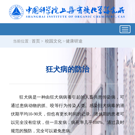
Toggl
navig
当前位置 :
首页
>
校园文化
>
健康研途
狂犬病的防治
狂犬病是一种由狂犬病病毒引起的人畜共患传染病，可
通过患病动物的抓、咬等行为传染人类。感染狂犬病毒的潜
伏期平均10-90天，但也有更长时间的记录。潜伏期的患者可
以完全没有症状，但一旦发病，病死率几乎100%。通过及时
规范的预防，完全可以避免患病。