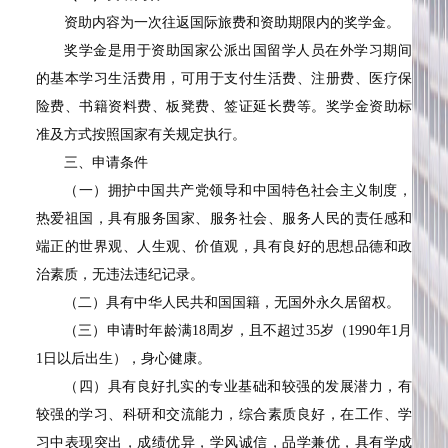
资助内容为一次往返国际旅费和资助期限内的奖学金。
奖学金是用于资助国家公派出国留学人员在外学习期间
的基本学习生活费用，可用于支付生活费、注册费、医疗保
险费、书籍资料费、板凳费、签证延长费等。奖学金资助标
准及方式按照国家有关规定执行。
三、申请条件
（一）拥护中国共产党领导和中国特色社会主义制度，
热爱祖国，具有服务国家、服务社会、服务人民的责任感和
端正的世界观、人生观、价值观，具有良好的思想品德和政
治素质，无违法违纪记录。
（二）具有中华人民共和国国籍，无国外永久居留权。
（三）申请时年龄满18周岁，且不超过35岁（1990年1月
1日以后出生），身心健康。
（四）具有良好扎实的专业基础和较强的发展潜力，有
较强的学习、科研和交流能力，综合素质良好，在工作、学
习中表现突出，成绩优异，学风诚信，品学兼优，具有学成