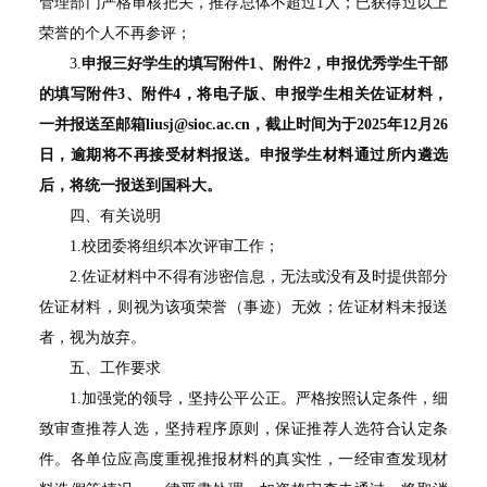
管理部门严格审核把关，推荐总体不超过1人；已获得过以上
荣誉的个人不再参评；
3.
申报三好学生的填写附件
1
、附件
2
，申报优秀学生干部
的填写附件
3
、附件
4
，将电子版、申报学生相关佐证材料，
一并报送至邮箱
liusj@sioc.ac.cn
，截止时间为于
2025
年
12
月
26
日，逾期将不再接受材料报送。申报学生材料通过所内遴选
后，将统一报送到国科大。
四、有关说明
1.校团委将组织本次评审工作；
2.佐证材料中不得有涉密信息，无法或没有及时提供部分
佐证材料，则视为该项荣誉（事迹）无效；佐证材料未报送
者，视为放弃。
五、工作要求
1.加强党的领导，坚持公平公正。严格按照认定条件，细
致审查推荐人选，坚持程序原则，保证推荐人选符合认定条
件。各单位应高度重视推报材料的真实性，一经审查发现材