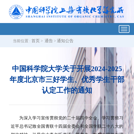
Toggl
navig
当前位置 :
首页
>
通告
>
通知公告
中国科学院大学关于开展2024-2025
年度北京市三好学生、优秀学生干部
认定工作的通知
为深入学习宣传贯彻党的二十届四中全会、学习贯彻习
近平总书记致全国青联十四届全委会和全国学联二十八大的