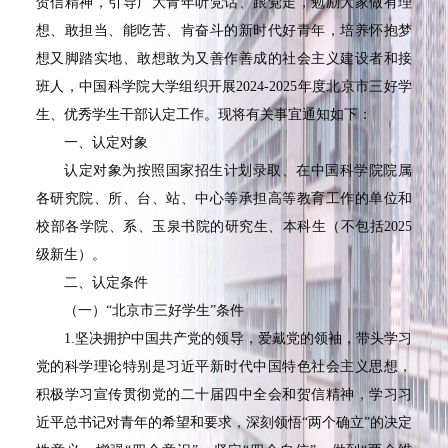
贺信精神，引导广大青年听党话、跟党走，勉励大家做有理
想、敢担当、能吃苦、肯奋斗的新时代好青年，培养怀抱梦
想又脚踏实地、敢想敢为又善作善成的社会主义建设者和接
班人，中国科学院大学组织开展
2024-2025
年度北京市三好学
生、优秀学生干部认定工作。现将有关事宜通知如下：
一、认定对象
认定对象为按照国家招生计划录取、在中国科学院院属
各研究院、所、台、站、中心等承担高等教育工作的单位和
校部各学院、系、玉泉书院的研究生、本科生（不包括2025
级新生）。
二、认定条件
（一）“北京市三好学生”条件
1.坚决拥护中国共产党的领导，爱戴党的领袖，带头学习
党的科学理论特别是习近平新时代中国特色社会主义思想，
积极学习宣传贯彻党的二十届四中全会和贺信精神，学习习
近平总书记对青年的希望和要求，深刻领悟“两个确立”的决定