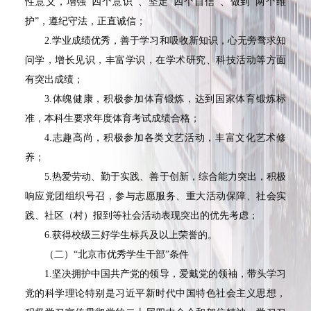
性意义，增强“四个意识”、坚定“四个自信”、做到“两个维
护”，遵纪守法，正直诚信；
2.学业成绩优秀，善于学习和吸收新知识，心无旁骛求知
问学，增长见识，丰富学识，在学术研究、科技活动等方面
有突出成绩；
3.体魄健康，积极参加体育锻炼，达到国家体育锻炼标
准，本科生要求年度体育考试成绩合格；
4.志趣高尚，积极参加各类文艺活动，丰富文化艺术修
养；
5.热爱劳动、勤于实践、善于创新，综合能力突出，积极
响应党团组织号召，参与志愿服务、重大活动保障、社会实
践、社区（村）报到等社会活动表现突出的优先考虑；
6.获得校级三好学生标兵及以上荣誉的。
（二）“北京市优秀学生干部”条件
1.坚决拥护中国共产党的领导，爱戴党的领袖，带头学习
党的科学理论特别是习近平新时代中国特色社会主义思想，