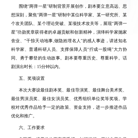
围绕“两弹一星”研制背景开展创作，剧本要立意高远、思
想深刻，聚焦
“
两弹一星
”
研制中某位科学家、某一研究所、某
个攻关团队、某个理论突破、某项技术攻关等，展现“两弹一
星”功勋奖章获得者的卓越贡献和创新精神，演绎科学家抛家
舍业、“干惊天动地事
,
做隐姓埋名人”的感人事迹，讲述知名
科学家、普通科研人员、支撑保障人员“拧成一股绳”大力协
同、勇于攀登的生动故事。剧本要尊重历史、尊重科学。话
剧演出时长：
15
分钟以内。
五、奖项设置
本次大赛设最佳剧本奖、最佳导演奖、最佳舞台美术奖、
最佳男演员奖、最佳女演员奖、优秀组织单位奖等奖项。学
校对优秀作品给予一定的政策、资金支持，进一步推进作品
优化和推广。
六、工作要求