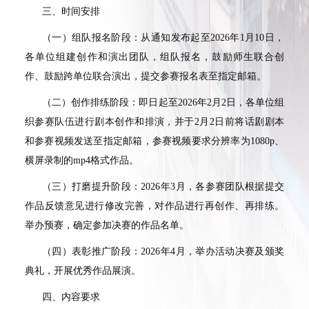
三、时间安排
（一）组队报名阶段：从通知发布起至
2026
年
1
月
10
日，
各单位组建创作和演出团队，组队报名，鼓励师生联合创
作、鼓励跨单位联合演出，提交参赛报名表至指定邮箱。
（二）创作排练阶段：即日起至
2026
年
2
月
2
日，各单位组
织参赛队伍进行剧本创作和排演，并于
2
月
2
日前将话剧剧本
和参赛视频发送至指定邮箱，参赛视频要求分辨率为
1080p
、
横屏录制的
mp4
格式作品。
（三）打磨提升阶段：
2026
年
3
月，各参赛团队根据提交
作品反馈意见进行修改完善，对作品进行再创作、再排练。
举办预赛，确定参加决赛的作品名单。
（四）表彰推广阶段：
2026
年
4
月，举办活动决赛及颁奖
典礼，开展优秀作品展演。
四、内容要求