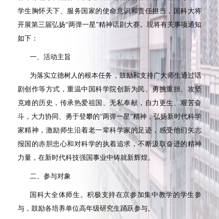
学生胸怀天下、服务国家的使命意识和责任担当，国科大将
开展第三届弘扬“两弹一星”精神话剧大赛。现将有关事项通知
如下：
一、活动主旨
为落实立德树人的根本任务，鼓励和支持广大师生通过话
剧创作等方式，重温中国科学院创新为民、勇挑重担、攻坚
克难的历史，传承热爱祖国、无私奉献，自力更生、艰苦奋
斗，大力协同、勇于登攀的“两弹一星”精神，弘扬新时代科学
家精神，激励师生沿着老一辈科学家的足迹，感受他们矢志
报国的赤胆忠心和对科学的执着追求，不断汲取奋进的精神
力量，在新时代科技强国事业中铸就新辉煌。
二、参与对象
国科大全体师生。积极支持在京参加集中教学的学生参
与，鼓励各培养单位高年级研究生踊跃参与。