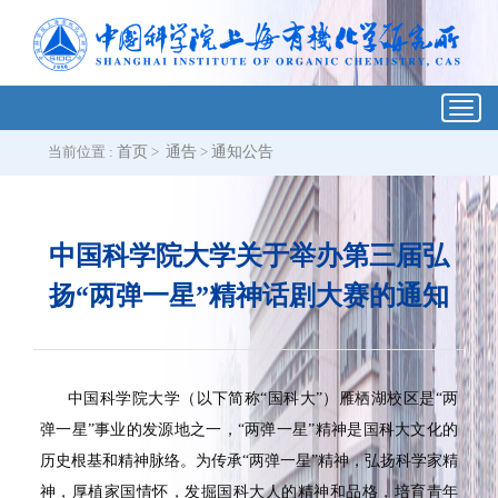
Toggl
navig
当前位置 :
首页
>
通告
>
通知公告
中国科学院大学关于举办第三届弘
扬“两弹一星”精神话剧大赛的通知
中国科学院大学（以下简称“国科大”）雁栖湖校区是“两
弹一星”事业的发源地之一，“两弹一星”精神是国科大文化的
历史根基和精神脉络。为传承“两弹一星”精神，弘扬科学家精
神，厚植家国情怀，发掘国科大人的精神和品格，培育青年