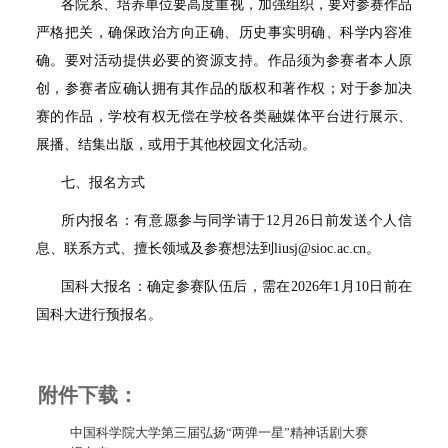
各院系、培养单位要高度重视，加强组织，要对参赛作品
严格把关，确保政治方向正确、历史事实明确、科学内容准
确。要对活动提供必要的资源支持。作品须为参赛者本人原
创，参赛者应确认拥有其作品的版权和著作权；对于参加决
赛的作品，学校有权无偿在学校各类融媒体平台进行展示、
展播、结集出版，或用于其他校园文化活动。
七、报名方式
所内报名：有意愿参与同学请于
12
月
26
日前发送个人信
息、联系方式、
擅长领域及参赛想法到
liusj@sioc.ac.cn
。
国科大报名：确定参赛队伍后，需在
2026
年
1
月
10
日前在
国科大进行预报名。
附件下载：
中国科学院大学第三届弘扬“两弹一星”精神话剧大赛