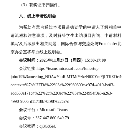
（3）获奖证书扫描件。
六、线上申请说明会
为帮助有意向通过本项目赴德访学的申请人了解相关申
请流程和注意事项，及时解答学生出访项目咨询、申请材料
填写及后续派出相关问题，国际合作与交流处与Fraunhofer北
京办公室将举办线上说明会。
会议时间：
2025
年
11
月
27
日（周四）
15:30-17:00
会议链接:
https://teams.microsoft.com/l/meetup-
join/19%3ameeting_NDAwYmRiMTMtYzkzNi00YmFjLTliZDctMTQw
context=%7b%22Tid%22%3a%22f930300c-c97d-4019-be03-
add650a171c4%22%2c%22Oid%22%3a%224994f0e3-a263-
4990-9b06-d11718b70f98%22%7d
会议平台：Microsoft Teams
会议号：337 447 860 649 79
会议密码：dj3G85eU