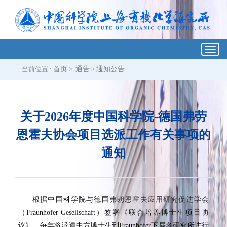
Toggl
navig
当前位置 :
首页
>
通告
>
通知公告
关于2026年度中国科学院-德国弗劳
恩霍夫协会项目选派工作有关事项的
通知
根据
中国科学院与德国
弗朗恩霍夫应用研究促进学会
（
Fraunhofer-Gesellschaft）签署《联合培养博士生项目协
议》，每年将派遣中方博士生
到
Fraunhofer下属各研究所进行