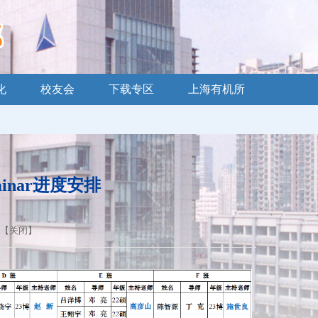
化
校友会
下载专区
上海有机所
minar进度安排
 【
关闭
】