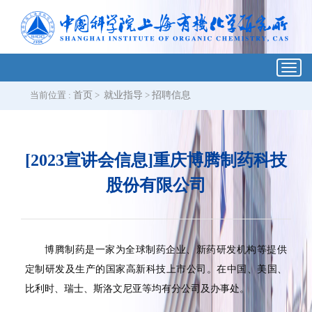
Toggl
navig
当前位置 :
首页
>
就业指导
>
招聘信息
[2023宣讲会信息]重庆博腾制药科技
股份有限公司
博腾制药是一家为全球制药企业、新药研发机构等提供
定制研发及生产的国家高新科技上市公司。在中国、美国、
比利时、瑞士、斯洛文尼亚等均有分公司及办事处。