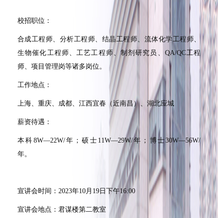
校招职位：
合成工程师、分析工程师、结晶工程师、流体化学工程师、
生物催化工程师、工艺工程师、制剂研究员、
QA/QC
工程
师、项目管理岗等诸多岗位。
工作地点：
上海、重庆、成都、江西宜春（近南昌）、湖北应城
薪资待遇：
本科
8W
—
22W/
年；硕士
11W
—
29W
/
年
；博士
30W
—
56W
/
年
。
宣讲会时间：
2023
年
10
月
19
日下午
16:00
宣讲会地点：君谋楼第二教室