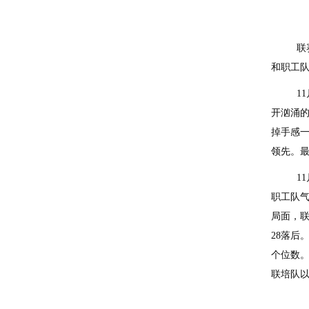
联
和职工
11
开汹涌
掉手感
领先。
11
职工队
局面，
28
落后
个位数
联培队