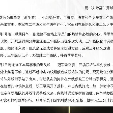
游书力致辞并开
赛分为揭幕赛（新生赛）、小组循环赛、半决赛、决赛和全明星赛五个
队杀出重围。季军在二年级和三年级中产生，冠军则在联培队和职工队之
月
6
号晚，秋风阵阵，依然挡不住场上球员们的热情和必胜的决心，季军
的攻势，开局连得四分并且逼迫三年级队出现多次失误。三年级队稍作调
一般，频频杀入篮下但总是无法成功将篮球投进篮筐，反观三年级队这边
最终，三年级队以
44
：
36
战胜二年级队，捧得季军奖杯。
月
7
日晚迎来了本届赛事的重头戏——冠军争夺赛。开场联培队率先发难
气势上丝毫不输，通过不断冲击内线频频造成联培队的犯规，死死咬住分
联培队外线射手站了出来，借助队友的掩护在外线频繁三分球出手得分，
。在短暂的中场休息后，职工级展开了反扑，冲击内线打成二加一并命中
。但奈何联培队的外线球员手感火热，内线球员篮板拼抢凶猛，内外精妙
以
47
比
41
摘得冠军头衔。
11
号球员丁国平则以
24
分
5
篮板，投中
6
记三分球的