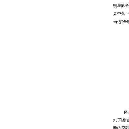
明星队长
氛中落下
当选“全
体
到了团
断的突