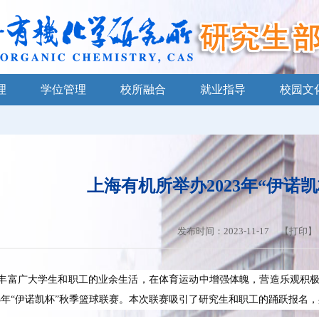
理
学位管理
校所融合
就业指导
校园文
上海有机所举办2023年“伊诺
发布时间：2023-11-17 【
打印
】
丰富广大学生和职工的业余生活，在体育运动中增强体魄，营造乐观积
3
年“伊诺凯杯”秋季篮球联赛。本次联赛吸引了研究生和职工的踊跃报名