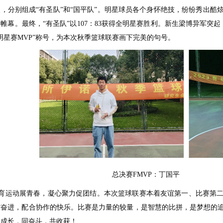
，分别组成“有圣队”和“国平队”。明星球员各个身怀绝技，纷纷秀出
帷幕。最终，“有圣队”以
107
：
83
获得全明星赛胜利。新生梁博异军突起
明星赛
MVP
”称号，为本次秋季篮球联赛画下完美的句号。
总决赛
FMVP
：丁国平
育运动展青春，凝心聚力促团结。本次篮球联赛本着友谊第一、比赛第
结奋进，配合协作的快乐。比赛是力量的较量，是智慧的比拼，是梦想的
破成长，同奋斗，共收获！