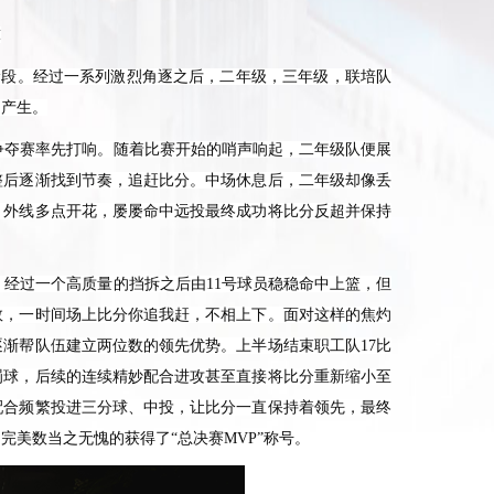
球
阶段。经过一系列激烈角逐之后，二年级，三年级，联培队
中产生。
争夺赛率先打响。随着比赛开始的哨声响起，二年级队便展
整后逐渐找到节奏，追赶比分。中场休息后，二年级却像丢
，外线多点开花，屡屡命中远投最终成功将比分反超并保持
，经过一个高质量的挡拆之后由
11
号球员稳稳命中上篮，但
数，一时间场上比分你追我赶，不相上下。面对这样的焦灼
逐渐帮队伍建立两位数的领先优势。上半场结束职工队
17
比
罚球，后续的连续精妙配合进攻甚至直接将比分重新缩小至
配合频繁投进三分球、中投，让比分一直保持着领先，最终
完美数当之无愧的获得了“总决赛
MVP
”称号。