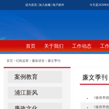
设为首页
|
加入收藏
|
电子邮件
今天是2026年
首页
关于我们
工作动态
工
首页
>
纪检监察
>
廉政讲堂
>
廉文季刊
案例教育
廉文季刊
浦江新风
《修身养德
《修身养德
廉政文化