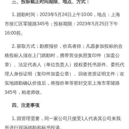
三、投标
截止时间期限、地点、方式：
1.
踏勘
时间：202
3年5月24日上午10:00
，地点：上海
市徐汇区零陵路
345号
；
投标期限：
2023年5月25日下午
16:00前。
2. 
获取方式：
勘察报价，价高者得
；凡愿参加投标的合
格投标人
须在上门踏勘时，携带
营业执照复印件（加盖公
章）、法定代表人（单位负责人）授权委托书原件、委托代
理人
身份证明（复印件加盖公章）、回收资质证明文件
；在
实地踏勘确认价值后，将报价单
等密封交至上海市零陵路
345号，柏老师收
。
四、注意事项
1. 因管理需要，同一家公司只接受1人代表其公司来我
所进行现场踏勘和标书投递。