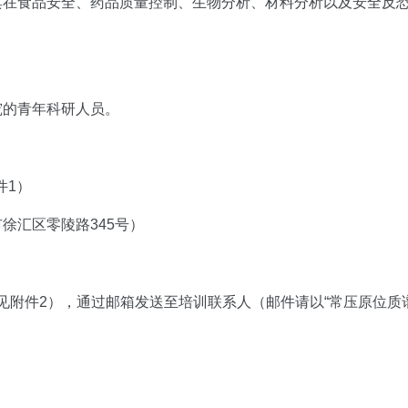
其在食品安全、药品质量控制、生物分析、材料分析以及安全反
究的青年科研人员。
件1）
市徐汇区零陵路
345号）
见附件
2），通过邮箱发送至培训联系人（邮件请以“常压原位质谱