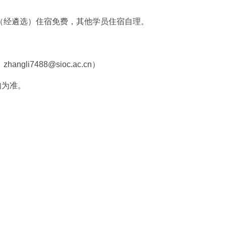
（经遴选）住宿免费，其他学员住宿自理。
hangli7488@sioc.ac.cn）
知为准。