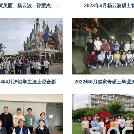
2023年黄英丽、杨云波、孙慧杰、孙芸、贾海瑞硕士毕业
2023年6月杨云波硕士
23年4月沪港学生迪士尼合影
2022年6月赵家奇硕士毕业