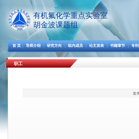
有机氟化学重点实验室
胡金波课题组
首 页
导师介绍
研究方向
组内成员
论文发表
书籍章节
专利
职工
发布