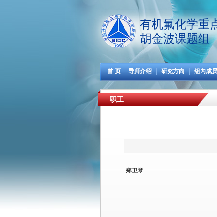
有机氟化学重
胡金波课题组
首 页
导师介绍
研究方向
组内成
职工
郑卫琴