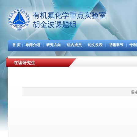
有机氟化学重点实验室
胡金波课题组
首 页
导师介绍
研究方向
组内成员
论文发表
书籍章节
专利
在读研究生
发布