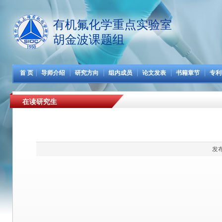
有机氟化学重点实验室
胡金波课题组
首 页
导师介绍
研究方向
组内成员
论文发表
书籍章节
专利
在读研究生
发布