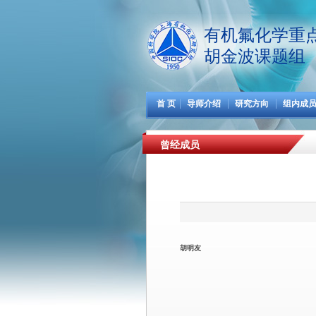
有机氟化学重
胡金波课题组
首 页
导师介绍
研究方向
组内成
曾经成员
胡明友