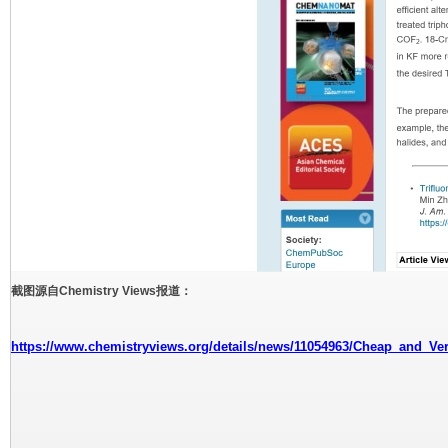
截图源自Chemistry Views报道：
https://www.chemistryviews.org/details/news/11054963/Cheap_and_Ve