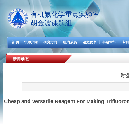
有机氟化学重点实验室
胡金波课题组
首 页
导师介绍
研究方向
组内成员
论文发表
书籍章节
专利
新闻动态
新型
Cheap and Versatile Reagent For Making Trifluoro