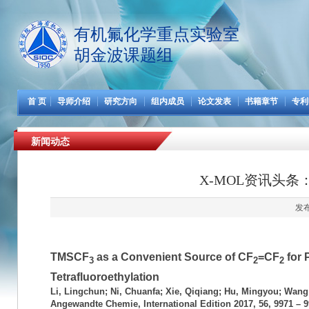
有机氟化学重点实验室
胡金波课题组
首 页
导师介绍
研究方向
组内成员
论文发表
书籍章节
专利
新闻动态
X-MOL资讯头条
发布
TMSCF
as a Convenient Source of CF
=CF
for 
3
2
2
Tetrafluoroethylation
Li, Lingchun; Ni, Chuanfa; Xie, Qiqiang; Hu, Mingyou; Wang 
Angewandte Chemie, International Edition 2017, 56, 9971 – 9