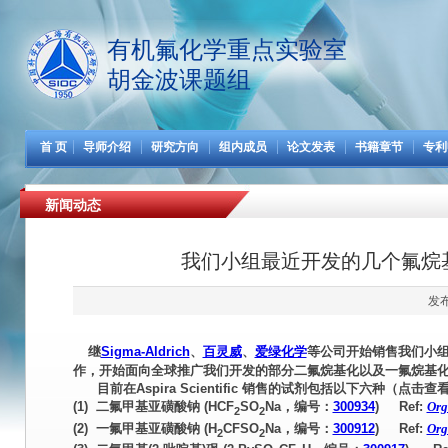
有机氟化学重点实验室
胡金波课题组
首 页
导师介绍
研究方向
组内成员
论文发表
书籍章节
专利
新闻动态
我们小组最近开发的几个氟烷基化试剂
发布
继
Sigma-Aldrich
、
百灵威
、
爱绿化学
等公司开始销售我们小
作，开始面向全球推广我们开发的部分二氟烷基化以及一氟烷基化试
目前在Aspira Scientific 销售的试剂包括以下六种（点击查
(1)
二氟甲基亚磺酸钠 (HCF
SO
Na，编号：
300934
) Ref:
Org.
2
2
(2)
一氟甲基亚磺酸钠 (H
CFSO
Na，编号：
300912
) Ref:
Org.
2
2