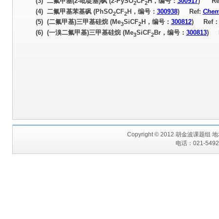
(3)
二氟甲基(2-吡啶基)砜 (2-PySO
CF
H，编号：
300917
) Re
2
2
(4)
二氟甲基苯基砜 (PhSO
CF
H，编号：
300938
) Ref:
Chem
2
2
(5)
(二氟甲基)三甲基硅烷 (Me
SiCF
H，编号：
300812
) Ref
3
2
(6)
(一溴二氟甲基)三甲基硅烷 (Me
SiCF
Br，编号：
300813
) 
3
2
Copyright © 2012 胡金波课题
电话：021-54925