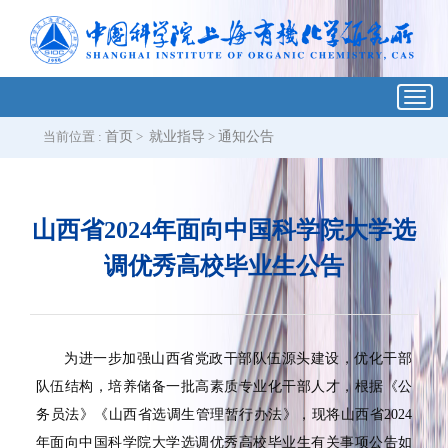
Toggl
navig
当前位置 :
首页
>
就业指导
>
通知公告
山西省2024年面向中国科学院大学选
调优秀高校毕业生公告
为进一步加强山西省党政干部队伍源头建设，优化干部
队伍结构，培养储备一批高素质专业化干部人才，根据《公
务员法》《山西省选调生管理暂行办法》，现将山西省
2024
年面向中国科学院大学选调优秀高校毕业生有关事项公告如