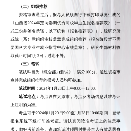
（二）组织推荐
资格审查通过后，报考人员须自行下载打印系统生成的
《山西省
2024
年定向选调优秀高校毕业生报名推荐表》（一
式三份并签名承诺，以下统称《报名推荐表》），经研究所
或院（系）党组织审核盖章完成组织推荐（报名阶段暂不需
要国科大毕业生就业指导中心审核盖章）。研究生部材料收
取截止时间
1
月
3
日，过期不补。
（三）笔试
笔试科目为《综合能力测试》，满分
100
分。通过资格审
查并完成组织推荐的报考人员均可参加。
笔试时间：
2024
年
1
月
28
日上午
9:00
—
12:00
。
笔试地点：
考点设在太原市，考点及考场信息以准考证
上注明的为准。
考生可于
2024
年
1
月
20
日
9:00
至
1
月
28
日
10:00
期间，登录
报名系统下载打印准考证。请认真阅读准考证上的注意事
项，做好考前准备。参加笔试时须同时携带本人有效居民身