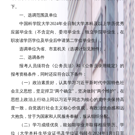
下。
一、选调范围及单位
中国科学院大学
2024
年全日制大学本科及以上学历优秀
应届毕业生（不含定向、委培毕业生，独立学院毕业生，在
职攻读学历学位及毕业后申请第二学位毕业生）。
选调单位为省、市直机关（选调计划见附件）。
二、选调条件
报考人员须符合《公务员法》和《公务员录用规定》的
报考资格条件，同时还应符合以下条件：
（一）政治素质好，认真学习习近平新时代中国特色社
会主义思想，坚定捍卫“两个确立”，坚决做到“两个维护”，在
思想上政治上行动上同以习近平同志为核心的党中央保持高
度一致，自觉践行社会主义核心价值观，有政治使命感和远
大抱负，甘于为国家和人民服务奉献，服从组织分配。
（二）学习成绩优良，能如期毕业并取得相应学历、学
位（大学本科生毕业证书及学位证书须在
2024
年
1
月
1
日至