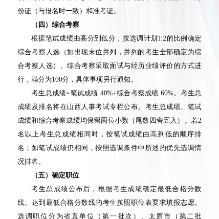
份证（与报名时一致）和准考证。
（四）综合考察
根据笔试成绩由高分到低分，按选调计划
1:2
的比例确定
综合考察人选（如出现末位并列，并列的考生全部确定为综
合考察人选）。综合考察采取面试与经历业绩评价的方式进
行，满分为
100
分，具体事项另行通知。
考生总成绩
=
笔试成绩
40%+
综合考察成绩
60%
。考生总
成绩及排名将在山西人事考试专栏公布。考生总成绩、笔试
成绩和综合考察成绩均保留两位小数（尾数四舍五入）。若
2
名以上考生总成绩相同时，按笔试成绩由高到低的顺序排
名；如笔试成绩仍相同，按照选调条件中所述的优先选调情
况排名。
（五）确定职位
考生总成绩公布后，根据考生成绩确定最低合格分数
线。达到最低合格分数线的考生按照职位表要求填报志愿。
选调职位分为省直单位（第一批次）、太原市（第二批