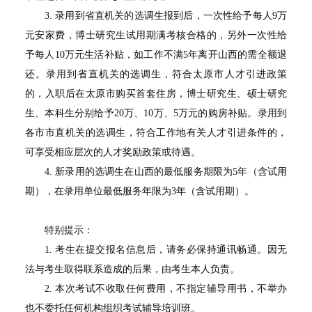
3.
录用到省直机关的选调生报到后，一次性给予每人
9
万
元安家费，博士研究生试用期满考核合格的，另外一次性给
予每人
10
万元生活补贴，如工作不满
5
年离开山西的需全额退
还。录用到省直机关的选调生，符合太原市人才引进政策
的，入职后在太原市购买首套住房，博士研究生、硕士研究
生、本科生分别给予
20
万、
10
万、
5
万元的购房补贴。录用到
各市市直机关的选调生，符合工作地有关人才引进条件的，
可享受相应层次的人才奖励政策或待遇。
4.
新录用的选调生在山西的最低服务期限为
5
年（含试用
期），在录用单位最低服务年限为
3
年（含试用期）。
特别提示：
1.
考生在提交报名信息后，请务必保持通讯畅通。因无
法与考生取得联系造成的后果，由考生本人负责。
2.
本次考试不收取任何费用，不指定辅导用书，不举办
也不委托任何机构组织考试辅导培训班。