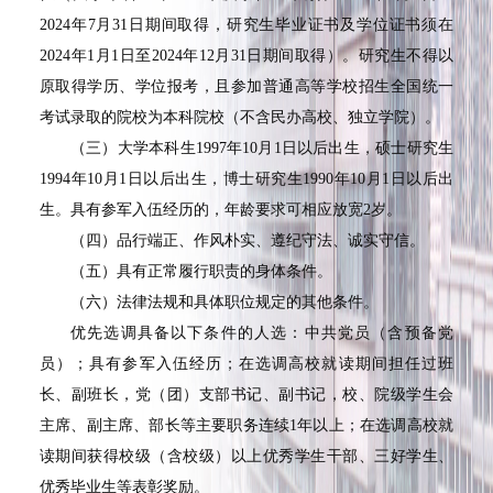
2024
年
7
月
31
日期间取得，研究生毕业证书及学位证书须在
2024
年
1
月
1
日至
2024
年
12
月
31
日期间取得）。研究生不得以
原取得学历、学位报考，且参加普通高等学校招生全国统一
考试录取的院校为本科院校（不含民办高校、独立学院）。
（三）大学本科生
1997
年
10
月
1
日以后出生，硕士研究生
1994
年
10
月
1
日以后出生，博士研究生
1990
年
10
月
1
日以后出
生。具有参军入伍经历的，年龄要求可相应放宽
2
岁。
（四）品行端正、作风朴实、遵纪守法、诚实守信。
（五）具有正常履行职责的身体条件。
（六）法律法规和具体职位规定的其他条件。
优先选调具备以下条件的人选：中共党员（含预备党
员）；具有参军入伍经历；在选调高校就读期间担任过班
长、副班长，党（团）支部书记、副书记，校、院级学生会
主席、副主席、部长等主要职务连续
1
年以上；在选调高校就
读期间获得校级（含校级）以上优秀学生干部、三好学生、
优秀毕业生等表彰奖励。