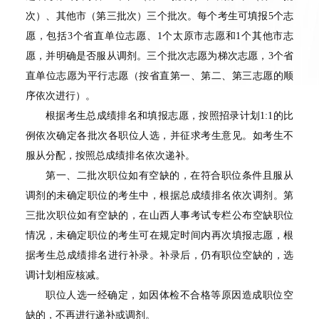
次）、其他市（第三批次）三个批次。每个考生可填报
5
个志
愿，包括
3
个省直单位志愿、
1
个太原市志愿和
1
个其他市志
愿，并明确是否服从调剂。三个批次志愿为梯次志愿，
3
个省
直单位志愿为平行志愿（按省直第一、第二、第三志愿的顺
序依次进行）。
根据考生总成绩排名和填报志愿，按照招录计划
1:1
的比
例依次确定各批次各职位人选，并征求考生意见。如考生不
服从分配，按照总成绩排名依次递补。
第一、二批次职位如有空缺的，在符合职位条件且服从
调剂的未确定职位的考生中，根据总成绩排名依次调剂。第
三批次职位如有空缺的，在山西人事考试专栏公布空缺职位
情况，未确定职位的考生可在规定时间内再次填报志愿，根
据考生总成绩排名进行补录。补录后，仍有职位空缺的，选
调计划相应核减。
职位人选一经确定，如因体检不合格等原因造成职位空
缺的，不再进行递补或调剂。