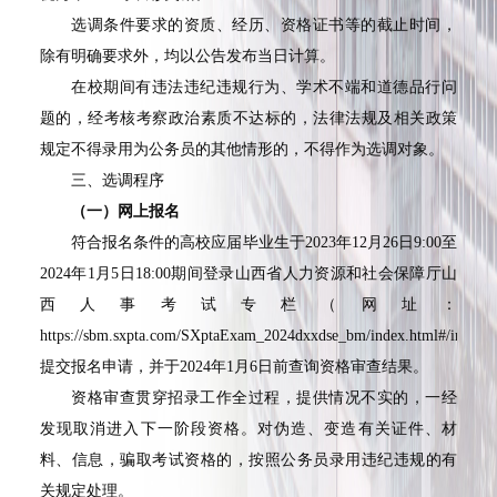
选调条件要求的资质、经历、资格证书等的截止时间，
除有明确要求外，均以公告发布当日计算。
在校期间有违法违纪违规行为、学术不端和道德品行问
题的，经考核考察政治素质不达标的，法律法规及相关政策
规定不得录用为公务员的其他情形的，不得作为选调对象。
三、选调程序
（一）网上报名
符合报名条件的高校应届毕业生于
2023
年
12
月
26
日
9:00
至
2024
年
1
月
5
日
18:00
期间登录山西省人力资源和社会保障厅山
西人事考试专栏（网址：
https://sbm.sxpta.com/SXptaExam_2024dxxdse_bm/index.html#/index
提交报名申请，并于
2024
年
1
月
6
日前查询资格审查结果。
资格审查贯穿招录工作全过程，提供情况不实的，一经
发现取消进入下一阶段资格。对伪造、变造有关证件、材
料、信息，骗取考试资格的，按照公务员录用违纪违规的有
关规定处理。